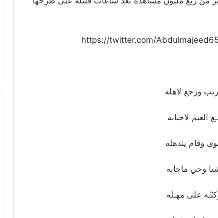
ثر من ربع مليون مشاهدة بعد ساعات قليلة على طرحها
https://twitter.com/Abdulmajee
يب ورجع لاهله
ـع الغيم لاحبابه
ى وقام يندهله
تا وحي ماجابه
كنّـه على مهـله