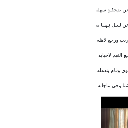
ن ضِحكـةٍ سهله
لـيـل نِـهـنا به
يب ورجع لاهله
ـع الغيم لاحبابه
ى وقام يندهله
تا وحي ماجابه