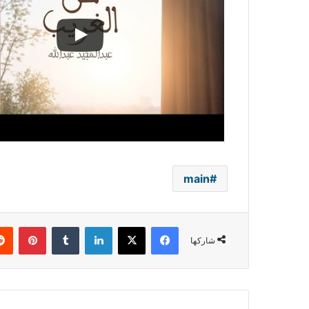
main
فيسبوك
‫X
لينكدإن
بينتي
شاركها