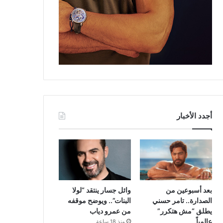
أجدد الأخبار
بعد أسبوعين من
وائل جسار ينتقد “لولا
الصدارة.. تامر حسني
البنات”.. ويوضح موقفه
يطلق “مش هتكرر”
من عمرو دياب
عالمياً
منذ 18 ساعة