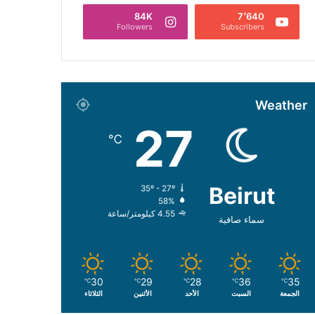
84K
7٬640
Followers
Subscribers
Weather
27
℃
Beirut
35º - 27º
58%
4.55 كيلومتر/ساعة
سماء صافية
30
29
28
36
35
℃
℃
℃
℃
℃
الجمعة
السبت
الأحد
الأثنين
الثلاثاء