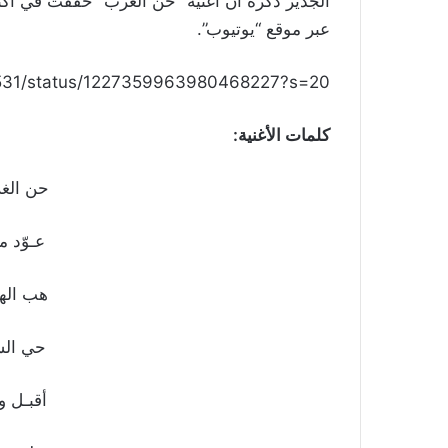
ا
لجدير ذكره أن أغنية “حن الغرب” حققت في أك
عبر موقع “يوتيوب”.
d6531/status/1227359963980468227?s=20
كلمات الأغنية:
حن الغر
عـوّد م
هب الهو
حي الش
أقبـل و