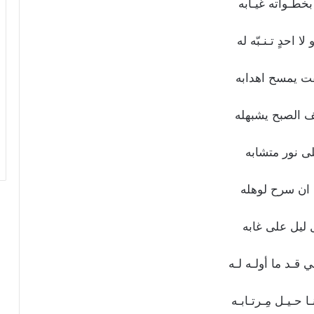
خطـواته غيـابه
ا احدٍ تـنـبّه له
فت يمسح اهدابه
 الصبح يشبهله
ى نور متشابه
 ان سرح لوهله
ليل على غابه
ـي قـد ما
أولـه لـه
ـا حـيـل مِـرتـابـه