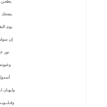
يطعـن ب
يضحك و ل
يوم الت
إن سولف
نور عل
وعيونه
أسدول 
ولـهـان ل
وقـلــوبـن