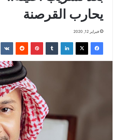
يحارب القرصنة
فبراير 12, 2020
فيسبوك
‫X
لينكدإن
بينتيريست