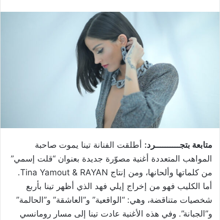
متابعة بتجــــــــــرد:
أطلقت الفنانة تينا يموت صاحبة
المواهب المتعددة أغنية مصوّرة جديدة بعنوان “قلت إسمي”
من كلماتها وألحانها، ومن إنتاج Tina Yamout & RAYAN.
أما الكليب فهو من إخراج إيلي فهد الذي أظهر تينا بأربع
شخصيات متناقضة، وهي: “الواقعية” و”العاشقة” و”الحالمة”
و”الجبانة”. وفي هذه الأغنية عادت تينا إلى مسار رومانسي