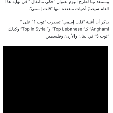
وتستعد تينا لطرح ألبوم بعنوان “حكي ماانقال ” في نهاية هذا
العام سيضمّ أغنيات متعددة منها “قلت إسمي”.
يذكر أن أغنية “قلت إسمي” تصدرت “توب 1″ على ”
Anghami” كـ” Top Lebanese” و” Top in Syria” وكذلك
“توب 5” في لبنان والأردن وفلسطين.