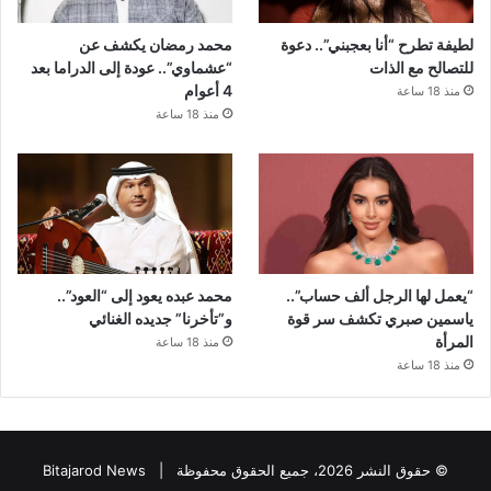
لطيفة تطرح “أنا بعجبني”.. دعوة
محمد رمضان يكشف عن
للتصالح مع الذات
“عشماوي”.. عودة إلى الدراما بعد
4 أعوام
منذ 18 ساعة
منذ 18 ساعة
“يعمل لها الرجل ألف حساب”..
محمد عبده يعود إلى “العود”..
ياسمين صبري تكشف سر قوة
و”تأخرنا” جديده الغنائي
المرأة
منذ 18 ساعة
منذ 18 ساعة
© حقوق النشر 2026، جميع الحقوق محفوظة |
Bitajarod News