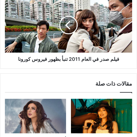
فيلم
صدر
في
العام
2011
تنبأ
بظهور
فيروس
كورونا
فيلم صدر في العام 2011 تنبأ بظهور فيروس كورونا
مقالات ذات صلة