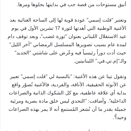
أنيق مستوحات من قصة حب في بدايتها بحلوها ومرها.
وتعتبر “قلت إسمي” عودة قوية لها إلى الساحة الغنائية بعد
الأغنية الوطنية التي أهدتها لثورة 17 تشرين الأول في يوم
عيد الاستقلال اللبناني بعنوان “ثورة غضب”، وبعد توقف دام
لمدة عام بسبب تصويرها المسلسل الرمضاني “آخر الليل”
حيث أدت دوراً رئيسياً فيه وعُرض على شاشتي “الجديد”
والـ”إم.تي.في.” اللبنانيتين.
وتقول تينا عن هذه الأغنية: “بالنسبة لي “قلت إسمي” تعبير
عن الأنوثة الحقيقية، الأناقة، والفردية، فالأغنية تُصوّر واقع
بداية أي علاقة عاطفية، مع كل الشكوك الذاتية والصراعات
الداخلية”. وأضافت: “التحدي ليس خلق مادة بصرية ومرئية
جميلة بقدر ما أن نُشعر المُستمع أنه لا يمر بهذه الصراعات
وحيداً”.