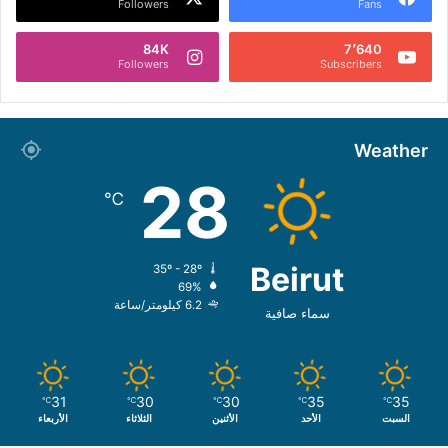
Followers
Fans
84K
7٬640
Followers
Subscribers
Weather
28
℃
Beirut
35º - 28º
69%
6.2 كيلومتر/ساعة
سماء صافية
31
30
30
35
35
℃
℃
℃
℃
℃
السبت
الأحد
الأثنين
الثلاثاء
الأربعاء