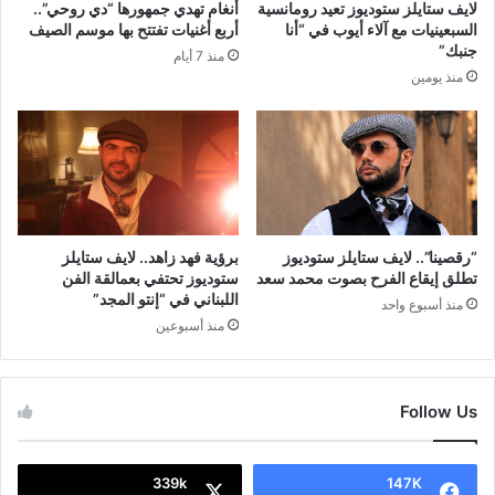
لايف ستايلز ستوديوز تعيد رومانسية
أنغام تهدي جمهورها “دي روحي”..
السبعينيات مع آلاء أيوب في “أنا
أربع أغنيات تفتتح بها موسم الصيف
جنبك”
منذ 7 أيام
منذ يومين
“رقصينا”.. لايف ستايلز ستوديوز
برؤية فهد زاهد.. لايف ستايلز
تطلق إيقاع الفرح بصوت محمد سعد
ستوديوز تحتفي بعمالقة الفن
اللبناني في “إنتو المجد”
منذ أسبوع واحد
منذ أسبوعين
Follow Us
339k
147K