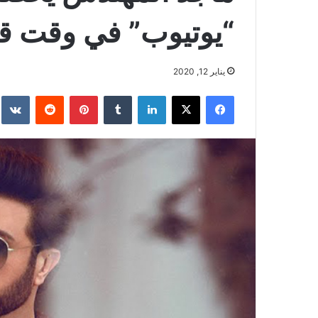
“يوتيوب” في وقت ق
يناير 12, 2020
فيسبوك
‫X
لينكدإن
بينتيريست