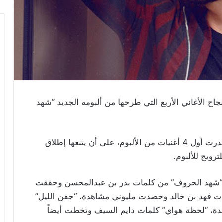
ح الأغاني الأربع التي طرحها من ألبومه الجديد “شهد
وكانت شركة “روتانا” للصوتيات والمرئيات قد أصدرت أول 4 أغنيات من الألبوم، على أن يتبعها إطلاق
ويج للألبوم.
هي “شهد الحروف” من كلمات بدر بن عبدالمحسن وحققت
ات فهد بن خالد وحصدت مليوني مشاهدة، “جفن الليل”
، “لحظة هواي” كلمات دايم السيف وتخطت أيضاً