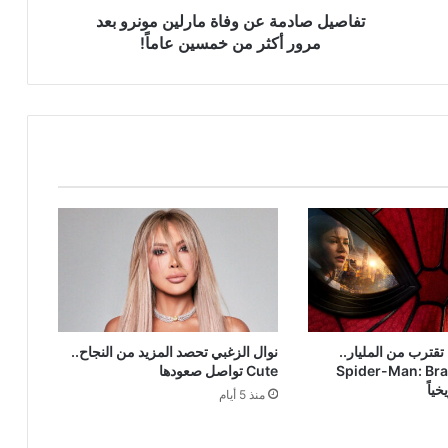
من
تفاصيل صادمة عن وفاة مارلين مونرو بعد
خمسين
مرور أكثر من خمسين عاماً!
عاماً!
 تقترب من المليار..
نوال الزغبي تحصد المزيد من النجاح..
Spider-Man: Br
Cute تواصل صعودها
خياً
منذ 5 أيام