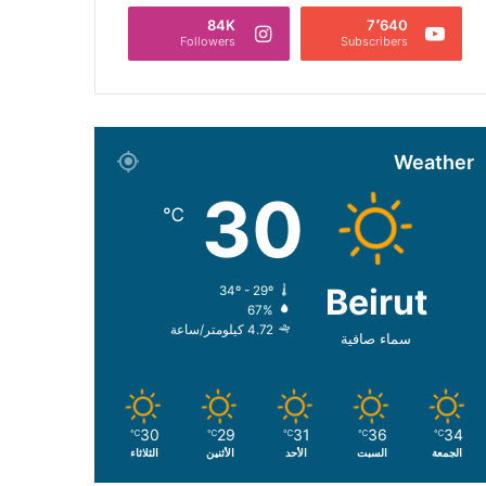
84K
7٬640
Followers
Subscribers
Weather
30
℃
Beirut
34º - 29º
67%
4.72 كيلومتر/ساعة
سماء صافية
30
29
31
36
34
℃
℃
℃
℃
℃
الجمعة
السبت
الأحد
الأثنين
الثلاثاء