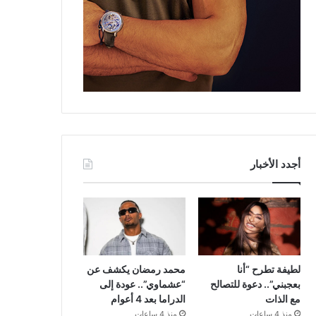
أجدد الأخبار
لطيفة تطرح “أنا
محمد رمضان يكشف عن
بعجبني”.. دعوة للتصالح
“عشماوي”.. عودة إلى
مع الذات
الدراما بعد 4 أعوام
منذ 4 ساعات
منذ 4 ساعات