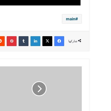
main
فيسبوك
‫X
لينكدإن
بينتي
شاركها
في
أوّل
حفل
لـ
أصالة
بعد
خبر
طلاقها..
إبنتها