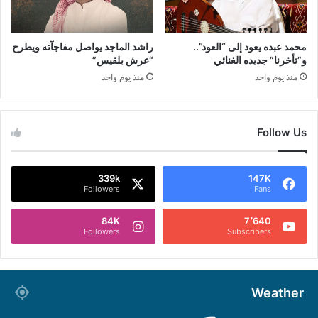
محمد عبده يعود إلى “العود”..
راشد الماجد يواصل مفاجآته ويطرح
و”تأخرنا” جديده الغنائي
“عرش بلقيس”
منذ يوم واحد
منذ يوم واحد
Follow Us
339k
147K
Followers
Fans
84K
7٬640
Followers
Subscribers
Weather