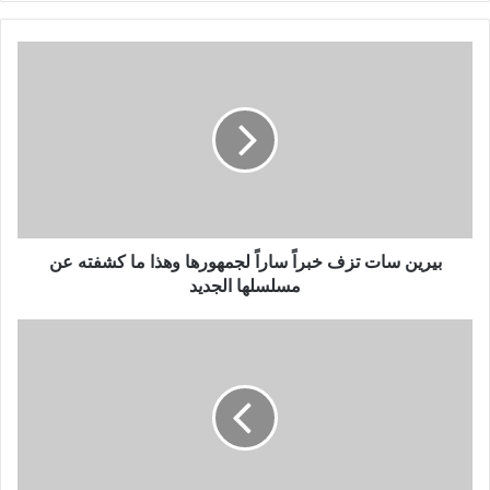
بيرين
سات
تزف
خبراً
ساراً
لجمهورها
وهذا
ما
كشفته
عن
بيرين سات تزف خبراً ساراً لجمهورها وهذا ما كشفته عن
مسلسلها
مسلسلها الجديد
الجديد
ما
سر
إطلاق
اسم
"الشحرورة"
على
الفنانة