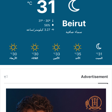
31
℃
Beirut
31º - 30º
56%
3.27 كيلومتر/ساعة
سماء صافية
30
30
33
35
31
℃
℃
℃
℃
℃
السبت
الأحد
الأثنين
الثلاثاء
الأربعاء
Advertisement