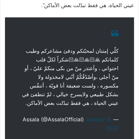
عيني الحياة، هي فقط تبدّلت بعض الأماكن”.
كلّي إمتنان لمحبّتكم ودفئ مشاعركم وطيب
كلماتكم 🙏🏻🙏🏻🙏🏻شكراً لكلّ قلب
احتواني ، وأعتذر منّ من بكى منكمّ عليّ ، أو
منّ أجلي ،وأصّدُقُكُمّ أنّني لامخذولة ولا
مكسوره ، ولست ضعيفة أنا قويّة ، أتنفّس
بشكل طبيعي ولايسرح خيالي ، لمّ تنطفئ في
عيني الحياة ، هي فقط تبدّلت بعض الأماكن.
January 9,
— Assala (@AssalaOfficial)
2020