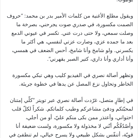
ويقول مطلع الأغنية من كلمات الأمير بدر بن محمد: “حروف
الصمت مكسورة، في صدري صوت يجرحني، بصرخة ما
وصلت سمعي، ولا حتى درت عني. تكسر في عيوني الدمع
بعد ما جمده عزي، وصارت عزتي لنفسي، هي أكثر ما
يكسرني. ولو شامخ وأنا شامخ، أحس الضعف في همسي،
وأنا أداري وأنا داري، كتير الصبر يقهرني”.
وتظهر أصالة نصري في الفيديو كليب وهي تبكي مكسورة
الخاطر وتحاول نزع المصل عن يدها في خطوة جريئة.
في إطارٍ متصل، غرّدت أصالة نصري عبر تويتر “كلّي إمتنان
لمحبّتكم ودفئ مشاعركم وطيب كلماتكم. شكراً لكلّ قلب
احتواني، وأعتذر ممن بكى منكم عليّ، أو من أجلي،
وأصّدُقُكُم أنّني لا مخذولة ولا مكسورة، ولست ضعيفة أنا
قويّة، أتنفّس بشكل طبيعي ولا يسرح خيالي، لم تنطفئ في