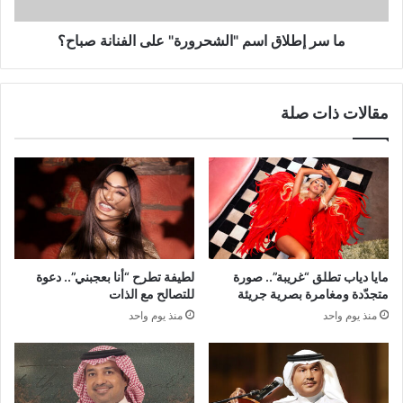
صباح؟
ما سر إطلاق اسم "الشحرورة" على الفنانة صباح؟
مقالات ذات صلة
مايا دياب تطلق “غريبة”.. صورة
لطيفة تطرح “أنا بعجبني”.. دعوة
متجدّدة ومغامرة بصرية جريئة
للتصالح مع الذات
منذ يوم واحد
منذ يوم واحد