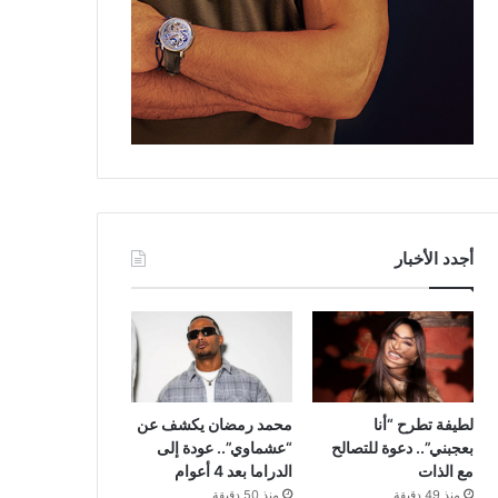
أجدد الأخبار
لطيفة تطرح “أنا
محمد رمضان يكشف عن
بعجبني”.. دعوة للتصالح
“عشماوي”.. عودة إلى
مع الذات
الدراما بعد 4 أعوام
منذ 49 دقيقة
منذ 50 دقيقة