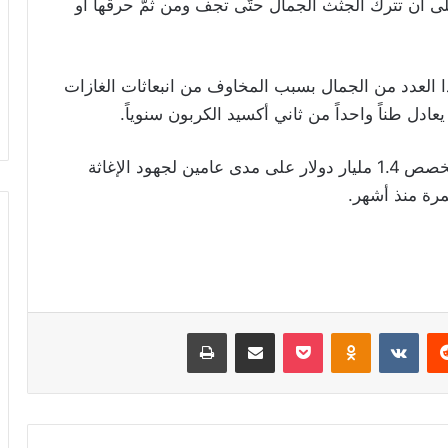
 على أن تترك الجثث الجمال حتّى تجف ومن ثمّ حرقها أو
ا العدد من الجمال بسبب المخاوف من انبعاثات الغازات
يعادل طناً واحداً من ثاني أكسيد الكربون سنوياً.
ومن جهة أخرى، يُذكر أنّ الحكومة الأسترالية ستخصص 1.4 مليار دولار على مدى عامين لجهود الإغاثة
مرة منذ أشهر.
ريست
Odnoklassniki
‫Pocket
مشاركة عبر البريد
طباعة