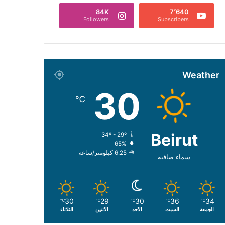
84K
7٬640
Followers
Subscribers
Weather
30
℃
Beirut
34º - 29º
65%
6.25 كيلومتر/ساعة
سماء صافية
30
29
30
36
34
℃
℃
℃
℃
℃
الجمعة
السبت
الأحد
الأثنين
الثلاثاء