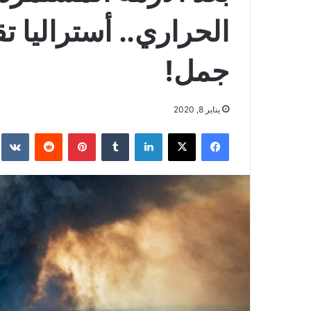
جمل!
يناير 8, 2020
فيسبوك
‫X
لينكدإن
بينتيريست