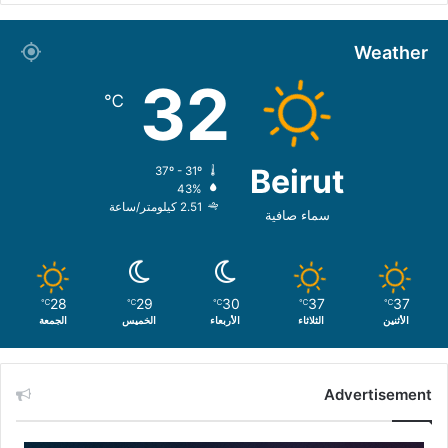
Weather
32
℃
Beirut
37º - 31º
43%
2.51 كيلومتر/ساعة
سماء صافية
28
29
30
37
37
℃
℃
℃
℃
℃
الأثنين
الثلاثاء
الأربعاء
الخميس
الجمعة
Advertisement