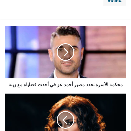
main
محكمة
الأسرة
تحدد
مصير
أحمد
عز
في
أحدث
قضاياه
مع
محكمة الأسرة تحدد مصير أحمد عز في أحدث قضاياه مع زينة
زينة
لقب
"صوت
مصر"
يعود
إلى
الواجهة..