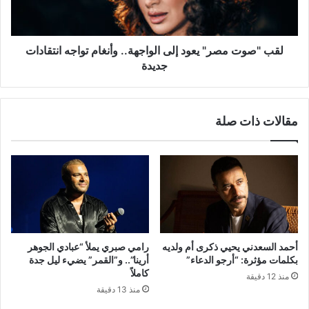
وأنغام
تواجه
انتقادات
جديدة
لقب "صوت مصر" يعود إلى الواجهة.. وأنغام تواجه انتقادات
جديدة
مقالات ذات صلة
أحمد السعدني يحيي ذكرى أم ولديه
رامي صبري يملأ “عبادي الجوهر
بكلمات مؤثرة: “أرجو الدعاء”
أرينا”.. و”القمر” يضيء ليل جدة
كاملاً
منذ 12 دقيقة
منذ 13 دقيقة