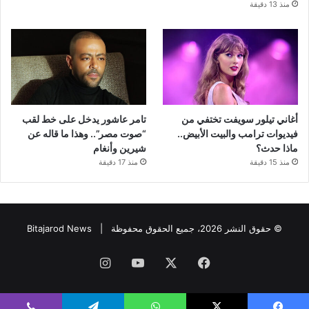
منذ 13 دقيقة
أغاني تيلور سويفت تختفي من
تامر عاشور يدخل على خط لقب
فيديوات ترامب والبيت الأبيض..
“صوت مصر”.. وهذا ما قاله عن
ماذا حدث؟
شيرين وأنغام
منذ 15 دقيقة
منذ 17 دقيقة
© حقوق النشر 2026، جميع الحقوق محفوظة |
Bitajarod News
فيسبوك
‫X
‫YouTube
انستقرام