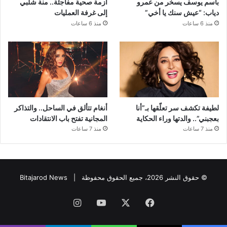
باسم يوسف يسخر من عمرو
أزمة صحية مفاجئة.. منة شلبي
دياب: “عيش سنك يا أخي”
إلى غرفة العمليات
منذ 6 ساعات
منذ 6 ساعات
لطيفة تكشف سر تعلّقها بـ”أنا
أنغام تتألق في الساحل.. والتذاكر
بعجبني”.. والدتها وراء الحكاية
المجانية تفتح باب الانتقادات
منذ 7 ساعات
منذ 7 ساعات
© حقوق النشر 2026، جميع الحقوق محفوظة |
Bitajarod News
فيسبوك
‫X
‫YouTube
انستقرام