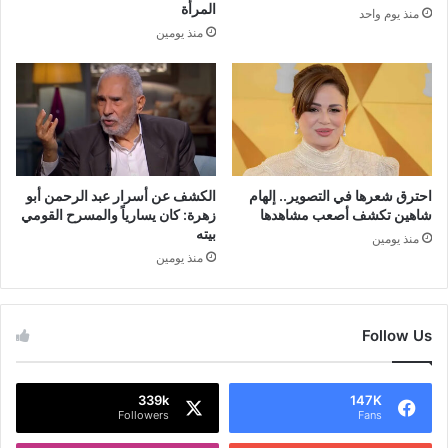
المرأة
منذ يوم واحد
منذ يومين
احترق شعرها في التصوير.. إلهام
الكشف عن أسرار عبد الرحمن أبو
شاهين تكشف أصعب مشاهدها
زهرة: كان يسارياً والمسرح القومي
بيته
منذ يومين
منذ يومين
Follow Us
339k
147K
Followers
Fans