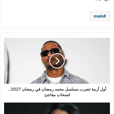
main
أول
أزمة
تضرب
مسلسل
محمد
رمضان
في
رمضان
2027..
انسحاب
أول أزمة تضرب مسلسل محمد رمضان في رمضان 2027..
مفاجئ
انسحاب مفاجئ
أسماء
جلال