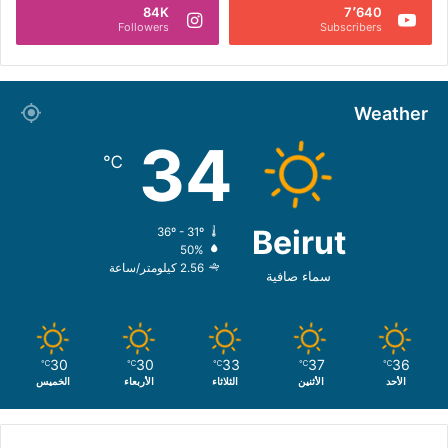
84K
7٬640
Followers
Subscribers
Weather
34
℃
Beirut
36º - 31º
50%
2.56 كيلومتر/ساعة
سماء صافية
30
30
33
37
36
℃
℃
℃
℃
℃
الأحد
الأثنين
الثلاثاء
الأربعاء
الخميس