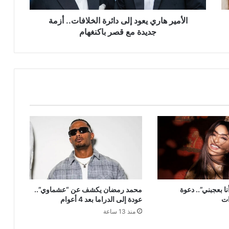
مع
قصر
الأمير هاري يعود إلى دائرة الخلافات.. أزمة
باكنغهام
جديدة مع قصر باكنغهام
ا بعجبني”.. دعوة
محمد رمضان يكشف عن “عشماوي”..
ات
عودة إلى الدراما بعد 4 أعوام
منذ 13 ساعة