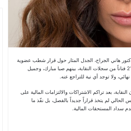
دكتور هاني الجراح، الجدل المثار حول قرار شطب عضوية
عدد من الفنانين، مؤكداً أن قرار شطب عضوية 21 فناناً من سجلات النقابة، بينهم صبا مبارك، وجميل
هائي، ولا توجد أي نية للتراجع عنه.
النقابة، بعد تراكم الاشتراكات والالتزامات المالية على
لحالي لم يتخذ قراراً جديداً بالفصل، بل نفّذ ما
م سداد المستحقات المالية.