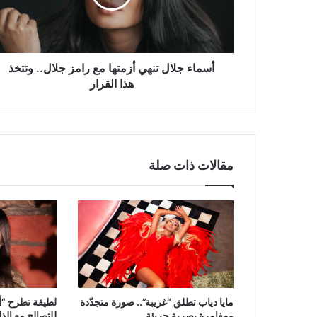
رامز
جلال..
وتتخذ
هذا
القرار
أسماء جلال تنهي أزمتها مع رامز جلال.. وتتخذ
هذا القرار
مقالات ذات صلة
مايا دياب تطلق “غريبة”.. صورة متجدّدة
لطيفة تطرح “أن
ومغامرة بصرية جريئة
للتصالح مع الذ