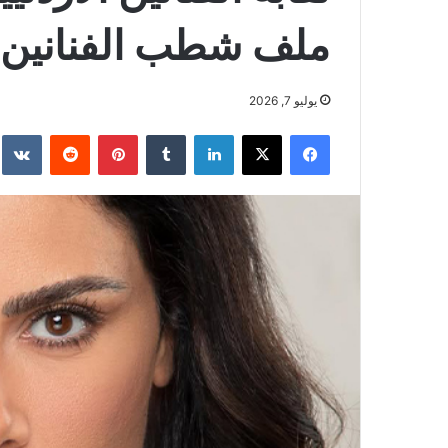
ملف شطب الفنانين
يوليو 7, 2026
فيسبوك
‫X
لينكدإن
بينتيريست