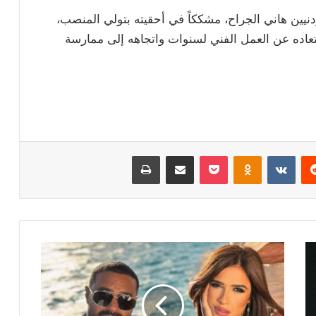
ردنيين هاني الجراح، مشككاً في أحقيته بتولي المنصب،
بتعاده عن العمل الفني لسنوات واتجاهه إلى ممارسة
ريست
Odnoklassniki
‫Pocket
مشاركة عبر البريد
طباعة
ياسمين
عبد
العزيز
وكريم
فهمي..