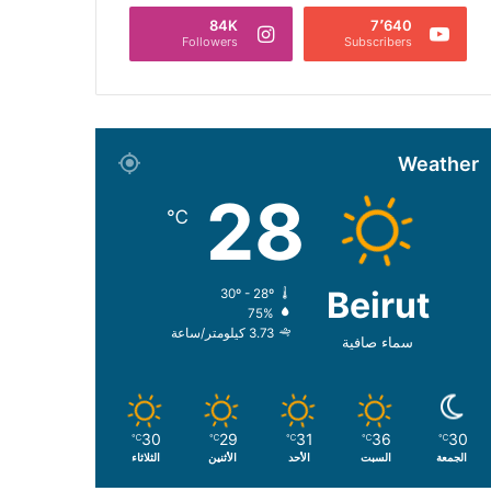
84K
7٬640
Followers
Subscribers
Weather
28
℃
Beirut
30º - 28º
75%
3.73 كيلومتر/ساعة
سماء صافية
30
29
31
36
30
℃
℃
℃
℃
℃
الجمعة
السبت
الأحد
الأثنين
الثلاثاء