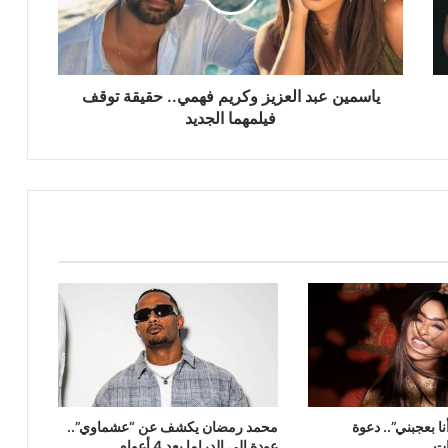
حقيقة
توقف
فيلمهما
الجديد
ياسمين عبد العزيز وكريم فهمي.. حقيقة توقف
فيلمهما الجديد
ا بعجبني”.. دعوة
محمد رمضان يكشف عن “عشماوي”..
ات
عودة إلى الدراما بعد 4 أعوام