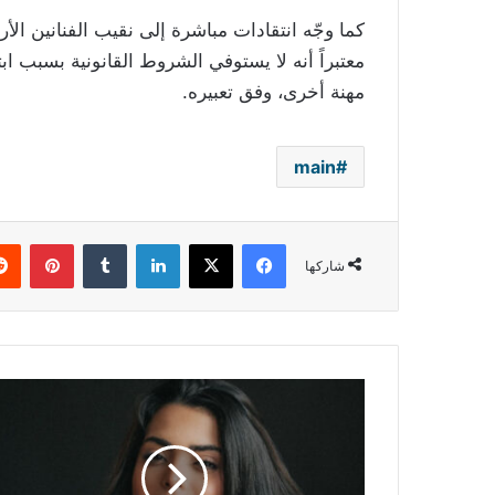
كما وجّه انتقادات مباشرة إلى نقيب الفنانين الأ
معتبراً أنه لا يستوفي الشروط القانونية بسبب ا
مهنة أخرى، وفق تعبيره.
main
فيسبوك
‫X
لينكدإن
بينتي
شاركها
أسماء
جلال
تنهي
أزمتها
مع