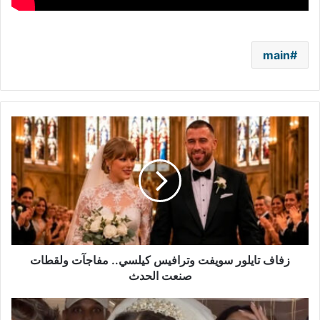
main
زفاف
تايلور
سويفت
وترافيس
كيلسي..
مفاجآت
ولقطات
صنعت
الحدث
زفاف تايلور سويفت وترافيس كيلسي.. مفاجآت ولقطات
صنعت الحدث
هيفاء
وهبي