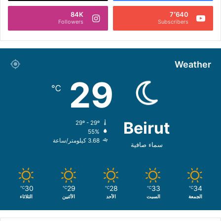
84K
7٬640
Followers
Subscribers
Weather
29
℃
Beirut
29º - 29º
55%
3.68 كيلومتر/ساعة
سماء صافية
30
29
28
33
34
℃
℃
℃
℃
℃
الجمعة
السبت
الأحد
الأثنين
الثلاثاء