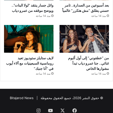
بعد أسبوعين من الصدارة.. تامر
وائل جسار ينتقد “لولا البنات”..
حسني يطلق “مش هتكرر” عالمياً
ويوضح موقفه من عمرو دياب
منذ 14 ساعة
منذ 14 ساعة
من “خطفوني” إلى أول ألبوم
لايف ستايلز ستوديوز تعيد
غنائي.. جنا عمرو دياب تبدأ
رومانسية السبعينيات مع آلاء أيوب
مشوارها الخاص
في “أنا جنبك”
منذ 14 ساعة
منذ 14 ساعة
© حقوق النشر 2026، جميع الحقوق محفوظة |
Bitajarod News
فيسبوك
‫X
‫YouTube
انستقرام