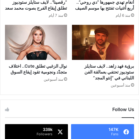
أنغام تهدي جمهورها “دي روحي”..
“رقصينا”.. لايف ستايلز ستوديوز
أربع أغنيات تفتتح بها موسم الصيف
تطلق إيقاع الفرح بصوت محمد سعد
منذ 6 أيام
منذ 7 أيام
برؤية فهد زاهد.. لايف ستايلز
نوال الزغبي تطلق Cute.. اختلاف
ستوديوز تحتفي بعمالقة الفن
متجدّد ونجومية تقود إيقاع السوق
اللبناني في “إنتو المجد”
منذ أسبوعين
منذ أسبوعين
Follow Us
339k
147K
Followers
Fans