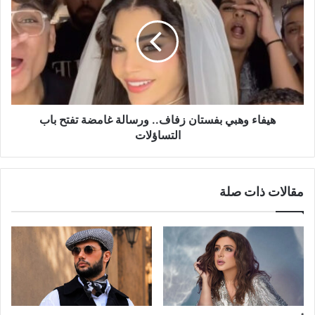
بفستان
زفاف..
ورسالة
غامضة
تفتح
باب
التساؤلات
هيفاء وهبي بفستان زفاف.. ورسالة غامضة تفتح باب
التساؤلات
مقالات ذات صلة