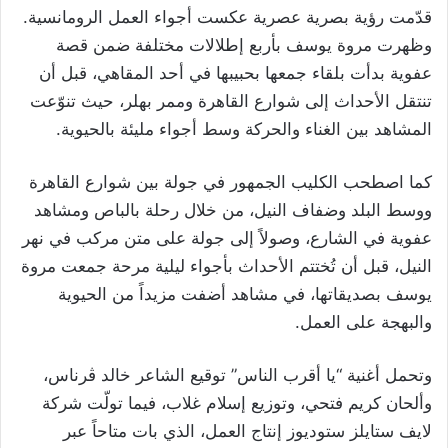
قدّمت رؤية بصرية عصرية عكست أجواء العمل الرومانسية.
وظهرت مروة يوسف بأربع إطلالات مختلفة ضمن قصة
عفوية بدأت بلقاء جمعها بحبيبها في أحد المقاهي، قبل أن
تنتقل الأحداث إلى شوارع القاهرة وممر بهلر، حيث تنوّعت
المشاهد بين الغناء والحركة وسط أجواء مليئة بالحيوية.
كما اصطحب الكليب الجمهور في جولة بين شوارع القاهرة
ووسط البلد وضفاف النيل، من خلال رحلة بالباص ومشاهد
عفوية في الشارع، وصولاً إلى جولة على متن مركب في نهر
النيل، قبل أن تُختتم الأحداث بأجواء ليلية مرحة جمعت مروة
يوسف بصديقاتها، في مشاهد أضفت مزيداً من الحيوية
والبهجة على العمل.
وتحمل أغنية “يا أقرب الناس” توقيع الشاعر خالد ڤرناس،
وألحان كريم فتحي، وتوزيع إسلام غلاب، فيما تولّت شركة
لايف ستايلز ستوديوز إنتاج العمل، الذي بات متاحاً عبر