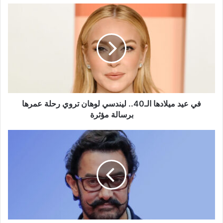
في
عيد
ميلادها
الـ40..
ليندسي
لوهان
تروي
رحلة
عمرها
برسالة
في عيد ميلادها الـ40.. ليندسي لوهان تروي رحلة عمرها
مؤثرة
برسالة مؤثرة
عامر
خان
يستعد
للزواج
للمرة
الثالثة..
هذا
موعد
الزفاف