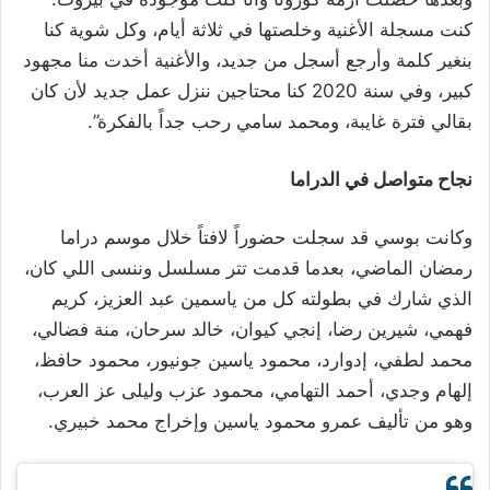
كنت مسجلة الأغنية وخلصتها في ثلاثة أيام، وكل شوية كنا
بنغير كلمة وأرجع أسجل من جديد، والأغنية أخدت منا مجهود
كبير، وفي سنة 2020 كنا محتاجين ننزل عمل جديد لأن كان
بقالي فترة غايبة، ومحمد سامي رحب جداً بالفكرة”.
نجاح متواصل في الدراما
وكانت بوسي قد سجلت حضوراً لافتاً خلال موسم دراما
رمضان الماضي، بعدما قدمت تتر مسلسل وننسى اللي كان،
الذي شارك في بطولته كل من ياسمين عبد العزيز، كريم
فهمي، شيرين رضا، إنجي كيوان، خالد سرحان، منة فضالي،
محمد لطفي، إدوارد، محمود ياسين جونيور، محمود حافظ،
إلهام وجدي، أحمد التهامي، محمود عزب وليلى عز العرب،
وهو من تأليف عمرو محمود ياسين وإخراج محمد خبيري.