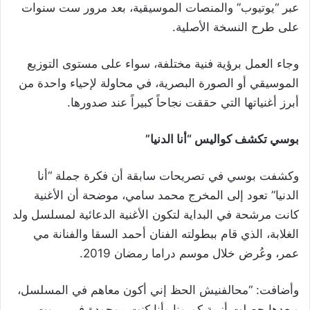
عبر “يوتيوب” والمنصات الموسيقية، بعد مرور ست سنوات
على طرح النسخة الأصلية.
وجاء العمل برؤية فنية مختلفة، سواء على مستوى التوزيع
الموسيقي أو الصورة البصرية، في محاولة لإحياء واحدة من
أبرز أغنياتها التي حققت نجاحاً كبيراً عند صدورها.
بوسي تكشف كواليس “أنا الدنيا”
وكشفت بوسي في تصريحات سابقة أن فكرة جملة “أنا
الدنيا” تعود إلى المخرج محمد سامي، موضحة أن الأغنية
كانت مرشحة في البداية لتكون الأغنية الدعائية لمسلسل ولد
الغلابة، الذي قام ببطولته الفنان أحمد السقا والفنانة مي
عمر، وعُرض خلال موسم دراما رمضان 2019.
وأضافت: “محالفنيش الحظ إني أكون معاهم في المسلسل،
وبعدها حصلت أزمة كورونا وأنا كنت موجودة في بيروت.