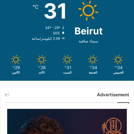
31
℃
Beirut
34º - 29º
56%
2.96 كيلومتر/ساعة
سماء صافية
29
28
31
34
34
℃
℃
℃
℃
℃
الخميس
الجمعة
السبت
الأحد
الأثنين
Advertisement