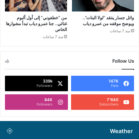
وائل جسار ينتقد “لولا البنات”..
من “خطفوني” إلى أول ألبوم
ويوضح موقفه من عمرو دياب
غنائي.. جنا عمرو دياب تبدأ مشوارها
الخاص
منذ 7 ساعات
منذ 7 ساعات
Follow Us
339k
147K
Followers
Fans
84K
7٬640
Followers
Subscribers
Weather