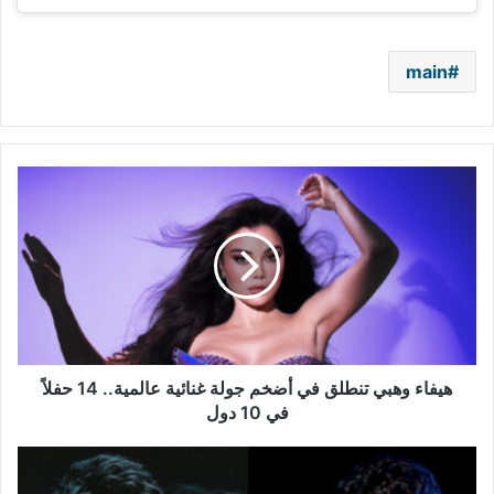
main
هيفاء
وهبي
تنطلق
في
أضخم
جولة
غنائية
عالمية..
14
حفلاً
هيفاء وهبي تنطلق في أضخم جولة غنائية عالمية.. 14 حفلاً
في
في 10 دول
10
دول
"هدية"
ناصيف