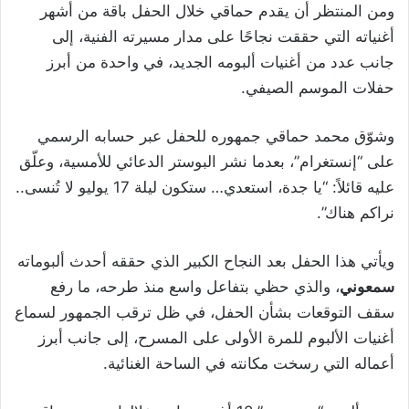
ومن المنتظر أن يقدم حماقي خلال الحفل باقة من أشهر
أغنياته التي حققت نجاحًا على مدار مسيرته الفنية، إلى
جانب عدد من أغنيات ألبومه الجديد، في واحدة من أبرز
حفلات الموسم الصيفي.
وشوّق محمد حماقي جمهوره للحفل عبر حسابه الرسمي
على “إنستغرام”، بعدما نشر البوستر الدعائي للأمسية، وعلّق
عليه قائلاً: “يا جدة، استعدي… ستكون ليلة 17 يوليو لا تُنسى..
نراكم هناك”.
ويأتي هذا الحفل بعد النجاح الكبير الذي حققه أحدث ألبوماته
سمعوني
، والذي حظي بتفاعل واسع منذ طرحه، ما رفع
سقف التوقعات بشأن الحفل، في ظل ترقب الجمهور لسماع
أغنيات الألبوم للمرة الأولى على المسرح، إلى جانب أبرز
أعماله التي رسخت مكانته في الساحة الغنائية.