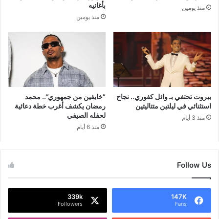
بأغانيه
منذ يومين
منذ يومين
بيروت تحتفي بـ وائل كفوري.. نجاح
“خايفين من جمهوري”.. محمد
استثنائي في ليلتين متتاليتين
رمضان يكشف أغرب خطة دعائية
لحفله الصيفي
منذ 3 أيام
منذ 6 أيام
Follow Us
339k
147K
Followers
Fans