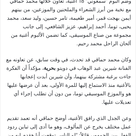
وضم ألبوم “سمعوني” 18 أغنية، تعاون خلالها محمد حماقي
مع نخبة من أبرز الشعراء والملحنين والموزعين، من بينهم
أيمن بهجت قمر، أمير طعيمة، تامر حسين، وليد سعد، محمد
يحيى، توما، أحمد إبراهيم، عزيز الشافعي، إلى جانب
مجموعة من صناع الموسيقى، كما تضمن الألبوم أغنية من
ألحان الراحل محمد رحيم.
وكان محمد حماقي قد تحدث، في وقت سابق، عن تعاونه مع
الفنانة شيرين عبد الوهاب في دويتو
بحرية
، مؤكداً أن الفكرة
جاءت برغبة مشتركة بينهما، وأن شيرين أبدت إعجابها
بالأغنية منذ الاستماع إليها للمرة الأولى، بعد أن عرضها عليها
هو والموزع الموسيقي توما، من دون أن تطلب إجراء أي
تعديلات عليها.
وعن الجدل الذي رافق الأغنية، أوضح حماقي أنه تعمد تقديم
عمل مختلف يخرج عن المألوف، وهو ما أدى إلى تباين ردود
الفعل بين الجمهور، قائلاً: “لو الناس توقعت أنا هقدم إيه من