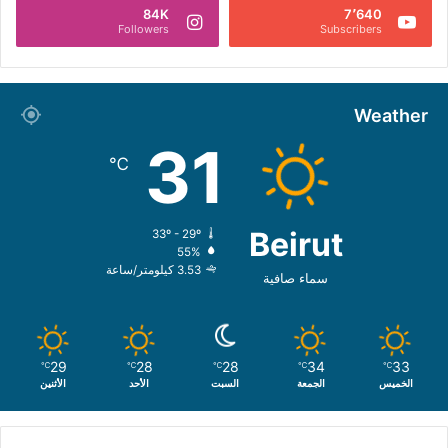
84K
7٬640
Followers
Subscribers
Weather
31
℃
Beirut
33º - 29º
55%
3.53 كيلومتر/ساعة
سماء صافية
29
28
28
34
33
℃
℃
℃
℃
℃
الخميس
الجمعة
السبت
الأحد
الأثنين