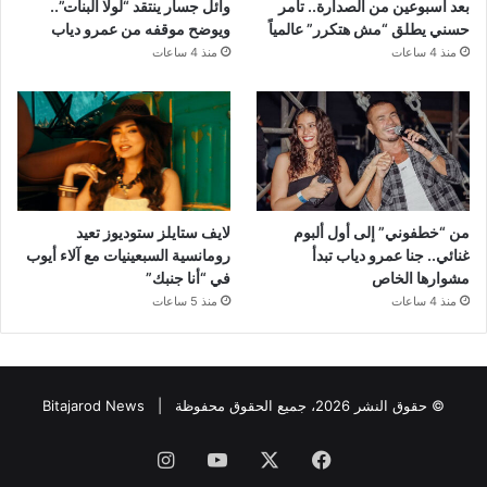
بعد أسبوعين من الصدارة.. تامر
وائل جسار ينتقد “لولا البنات”..
حسني يطلق “مش هتكرر” عالمياً
ويوضح موقفه من عمرو دياب
منذ 4 ساعات
منذ 4 ساعات
من “خطفوني” إلى أول ألبوم
لايف ستايلز ستوديوز تعيد
غنائي.. جنا عمرو دياب تبدأ
رومانسية السبعينيات مع آلاء أيوب
مشوارها الخاص
في “أنا جنبك”
منذ 4 ساعات
منذ 5 ساعات
© حقوق النشر 2026، جميع الحقوق محفوظة |
Bitajarod News
فيسبوك
‫X
‫YouTube
انستقرام