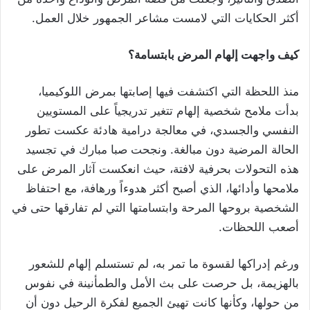
أكثر الحكايات التي لامست مشاعر الجمهور خلال العمل.
كيف واجهت إلهام المرض بابتسامة؟
منذ اللحظة التي اكتشفت فيها إصابتها بمرض اللوكيميا،
بدأت ملامح شخصية إلهام تتغير تدريجياً على المستويين
النفسي والجسدي، في معالجة درامية هادئة عكست تطور
الحالة المرضية دون مبالغة. ونجحت صبا مبارك في تجسيد
هذه التحولات بحرفية لافتة، حيث انعكست آثار المرض على
ملامحها وأدائها، الذي أصبح أكثر هدوءاً ورهافة، مع احتفاظ
الشخصية بروحها المرحة وابتسامتها التي لم تفارقها حتى في
أصعب اللحظات.
ورغم إدراكها لقسوة ما تمر به، لم تستسلم إلهام للشعور
بالهزيمة، بل حرصت على بث الأمل والطمأنينة في نفوس
من حولها، وكأنها كانت تهيئ الجميع لفكرة الرحيل دون أن