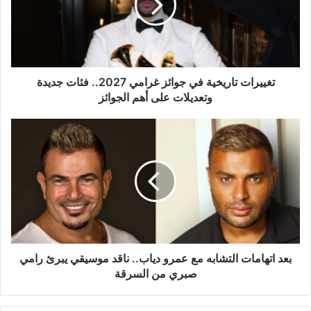
غرامي
2027..
فئات
جديدة
وتعديلات
على
تغييرات تاريخية في جوائز غرامي 2027.. فئات جديدة
أهم
وتعديلات على أهم الجوائز
الجوائز
بعد
اتهامات
التشابه
مع
عمرو
دياب..
ناقد
موسيقي
يبرئ
رامي
بعد اتهامات التشابه مع عمرو دياب.. ناقد موسيقي يبرئ رامي
صبري
صبري من السرقة
من
السرقة