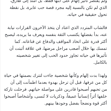
ولم يقتصر تأثير إلهام على ابنها فقط، بل امتد إلى طارق،
الذي لم تكن بالنسبة إليه مجرد قصة حب عابرة، بل نقطة
تحول حقيقية في حياته.
فالشاب المتردد الذي اعتاد أن يتخذ الآخرون القرارات نيابة
عنه، بدأ بفضلها يكتسب الثقة بنفسه ويعرف ما يريده، ليصبح
أكثر قدرة على اتخاذ المواقف والدفاع عن قناعاته. كما
تمسك بها خلال أصعب مراحل مرضها، في علاقة أثبتت أن
تأثيرها في حياته تجاوز حدود الحب إلى تغيير شخصيته
بالكامل.
ولهذا بدت إلهام وكأنها شخصية جاءت لتترك بصمتها في حياة
كل من عرفها، قبل أن ترحل بهدوء بعدما اطمأنت إلى أن
من تحبهم أصبحوا قادرين على مواصلة حياتهم. فرحلت تاركة
خلفها أثراً إنسانياً عميقاً، وذكريات لا تُنسى، وأشخاصاً أصبحوا
أكثر قوة ونضجاً بفضل وجودها بينهم.