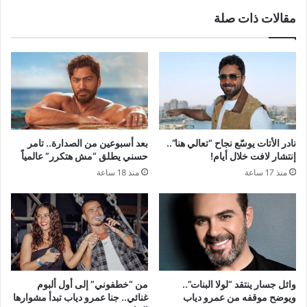
مقالات ذات صلة
نادر الأتات يوسّع نجاح “تعالي هنا”..
بعد أسبوعين من الصدارة.. تامر
إنتشار لافت خلال أيام!
حسني يطلق “مش هتكرر” عالمياً
منذ 17 ساعة
منذ 18 ساعة
وائل جسار ينتقد “لولا البنات”..
من “خطفوني” إلى أول ألبوم
ويوضح موقفه من عمرو دياب
غنائي.. جنا عمرو دياب تبدأ مشوارها