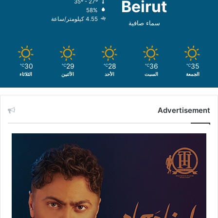
Beirut
35º - 27º
58%
4.55 كيلومتر/ساعة
سماء صافية
30
29
28
36
35
℃
℃
℃
℃
℃
الجمعة
السبت
الأحد
الأثنين
الثلاثاء
Advertisement