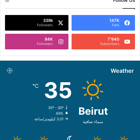
Follow Us
339k
147K
Followers
Fans
84K
7٬640
Followers
Subscribers
Weather
35
℃
Beirut
35º - 30º
49%
3.01 كيلومتر/ساعة
سماء صافية