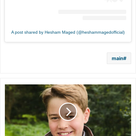
A post shared by Hesham Maged (@heshammagedofficial)
main
الأمير
جورج
يسير
على
خطى
والده..
هذا
هو