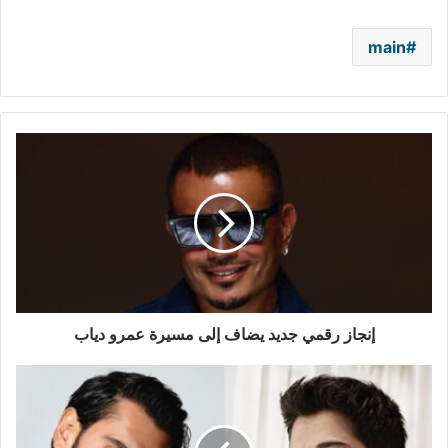
main
إنجاز
رقمي
جديد
يضاف
إلى
مسيرة
عمرو
دياب
إنجاز رقمي جديد يضاف إلى مسيرة عمرو دياب
رسائل
غامضة
من
أوغور