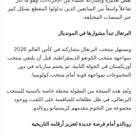
بعض تعابيره وإشاراته استياءً من الإجراءات، وهو ما أثار
تفاعلاً واسعاً بين المتابعين الذين تداولوا المقطع بشكل كبير
عبر المنصات المختلفة.
البرتغال تبدأ مشوارها في المونديال
ويستهل منتخب البرتغال مشاركته في كأس العالم 2026
بمواجهة منتخب الكونغو الديمقراطية، قبل أن يلتقي منتخب
أوزبكستان في الجولة الثانية، ثم يختتم مبارياته في دور
المجموعات بمواجهة قوية أمام منتخب كولومبيا.
وتُعد هذه النسخة من البطولة محطة خاصة بالنسبة للمنتخب
البرتغالي، في ظل تطلعاته للمنافسة على اللقب، ووجود
مجموعة من النجوم يتقدمهم كريستيانو رونالدو.
رونالدو أمام فرصة جديدة لتعزيز أرقامه التاريخية