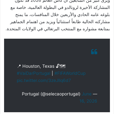
ويرى كثير من المتابعين أن كأس العالم 2026 قد تكون
المشاركة الأخيرة لرونالدو في البطولة العالمية، خاصة مع
بلوغه عامه الحادي والأربعين خلال المنافسات، ما يمنح
مشاركته الحالية طابعاً استثنائياً ويزيد من اهتمام الجماهير
بمتابعة مشواره مع المنتخب البرتغالي في الولايات المتحدة.
📍 Houston, Texas 🔓🗺️
#VaiDarPortugal
|
#FIFAWorldCup
pic.twitter.com/3zeJlIq6d7
June
— Portugal (@selecaoportugal)
16, 2026