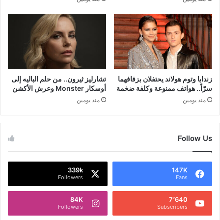
زندايا وتوم هولاند يحتفلان بزفافهما
تشارليز ثيرون.. من حلم الباليه إلى
سرّاً.. هواتف ممنوعة وكلفة ضخمة
أوسكار Monster وعرش الأكشن
منذ يومين
منذ يومين
Follow Us
339k
147K
Followers
Fans
84K
7٬640
Followers
Subscribers