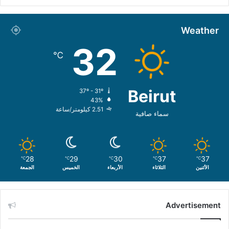
Weather
32
℃
Beirut
37º - 31º
43%
2.51 كيلومتر/ساعة
سماء صافية
28
29
30
37
37
℃
℃
℃
℃
℃
الأثنين
الثلاثاء
الأربعاء
الخميس
الجمعة
Advertisement