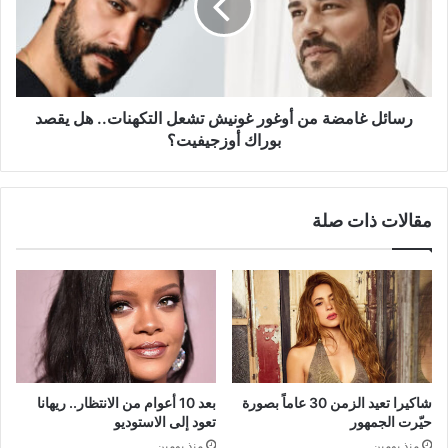
غونيش
تشعل
التكهنات..
هل
يقصد
بوراك
رسائل غامضة من أوغور غونيش تشعل التكهنات.. هل يقصد
أوزجيفيت؟
بوراك أوزجيفيت؟
مقالات ذات صلة
شاكيرا تعيد الزمن 30 عاماً بصورة
بعد 10 أعوام من الانتظار.. ريهانا
حيّرت الجمهور
تعود إلى الاستوديو
منذ يومين
منذ يومين