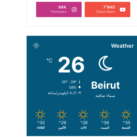
84K
7٬640
Followers
Subscribers
Weather
26
℃
Beirut
35º - 26º
58%
4.21 كيلومتر/ساعة
سماء صافية
30
29
28
36
35
℃
℃
℃
℃
℃
الجمعة
السبت
الأحد
الأثنين
الثلاثاء