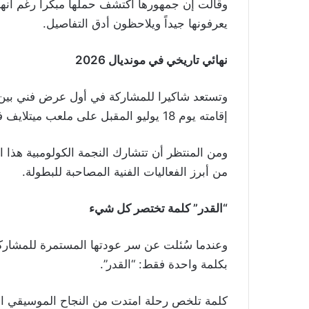
وقالت إن جمهورها اكتشف حملها مبكراً رغم أنها ك
يعرفونها جيداً ويلاحظون أدق التفاصيل.
نهائي تاريخي في مونديال 2026
وتستعد شاكيرا للمشاركة في أول عرض فني بين شو
إقامته يوم 18 يوليو المقبل على ملعب ميتلايف في ولاية نيوجيرسي الأميركية.
من أبرز الفعاليات الفنية المصاحبة للبطولة.
“القدر” كلمة تختصر كل شيء
وعندما سُئلت عن سر عودتها المستمرة للمشاركة
بكلمة واحدة فقط: “القدر”.
كلمة تلخص رحلة امتدت من النجاح الموسيقي الع