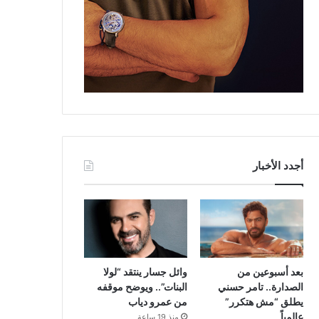
أجدد الأخبار
بعد أسبوعين من
وائل جسار ينتقد “لولا
الصدارة.. تامر حسني
البنات”.. ويوضح موقفه
يطلق “مش هتكرر”
من عمرو دياب
عالمياً
منذ 19 ساعة