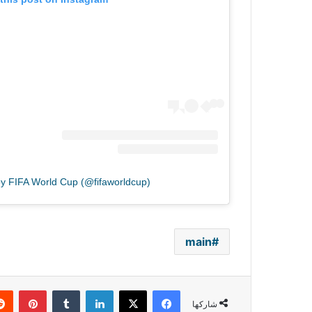
by FIFA World Cup (@fifaworldcup)
main
فيسبوك
‫X
لينكدإن
بينتي
شاركها