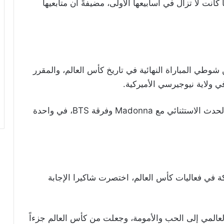
انت لا تزال في أسابيعها الأولى، مضيفةً أن متابعيها
طي المباراة النهائية في تاريخ كأس العالم، والمقرر
ومن المنتظر أن تتشارك النجمة الكولومبية هذا الحدث الاستثنائي مع Madonna وفرقة BTS، في واحدة
 في فعاليات كأس العالم، اختصرت شاكيرا الإجابة
المي إلى الحب والأمومة، وجعلت من كأس العالم جزءاً