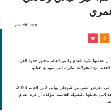
عمري
18
2 دقائق
‫Pocket
Odnoklassniki
أكدت النجمة الكولومبية Shakira أن علاقتها بكرة القدم وكأس العالم تتجاوز حدود الفن
العديد من التحولات الكبرى التي شهدتها حياتها
وجاءت تصريحات شاكيرا قبل مشاركتها المرتقبة في العرض الفني بين شوطي نهائي كأس العالم 2026،
عن الروابط العميقة التي تجمعها بالبطولة العالمية، مؤكدة أن كرة القدم
ة.