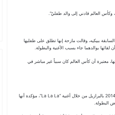
، وكأس العالم قادني إلى والد طفليّ”.
لسابقة ببيكيه، وقالت مازحة إنها تطلق على طفليها
لقائها بوالدهما جاء بسبب الأغنية والبطولة.
، معتبرة أن كأس العالم كان سبباً غير مباشر في
كما استذكرت شاكيرا مشاركتها في كأس العالم 2014 بالبرازيل من خلال أغنية “La La La”، مؤكدة أنها
وض البطولة.