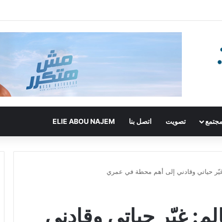
جتمع
تصويت
اتصل بنا
ELIE ABOU NAJEM
غيّر حياتي وقادني إلى أهم محطة في عمري
م: غيّر حياتي وقادني