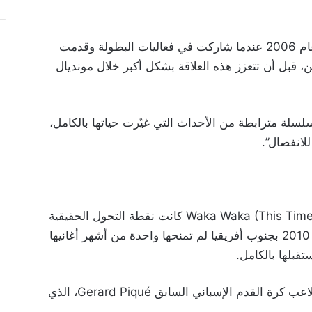
وقالت شاكيرا إن ارتباطها بكأس العالم بدأ منذ عام 2006 عندما شاركت في فعاليات البطولة وقدمت
فنان ويكليف جين، قبل أن تتعزز هذه العلاقة بشكل أكبر خلال مونديال
سلة مترابطة من الأحداث التي غيّرت حياتها بالكامل،
لانفصال”.
وكشفت شاكيرا أن أغنيتها الشهيرة Waka Waka (This Time for Africa) كانت نقطة التحول الحقيقية
في حياتها، موضحة أن مشاركتها في كأس العالم 2010 بجنوب أفريقيا لم تمنحها واحدة من أشهر أغانيها
تقبلها بالكامل.
وقالت إن تلك البطولة شهدت أيضاً تعرفها على لاعب كرة القدم الإسباني السابق Gerard Piqué، الذي