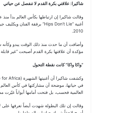
شاكيرا: علاقتي بكرة القدم لا تنفصل عن حياتي
أغنية “Hips Don’t Lie” برفقة ال
2010.
وأضافت أن ما حدث منذ ذلك الوقت يبدو وكأنه سل
مؤكدة أن علاقتها بكرة القدم أصبحت “غير قابلة ل
“واكا واكا” كانت نقطة التحول
العالمية فحسب، بل فتحت أمامها أبواباً غيّرت مس
أصبح لاحقاً شريك حياتها ووالد طفليها.