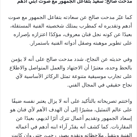
مدحت صالح: سعيد بتفاعل الجمهور مع صوت ابني أدهم
كما عبّر مدحت صالح عن سعادته بتفاعل الجمهور مع صوت
أدهم وتقديره له كمطرب يمتلك شخصيته الفنية المستقلة،
بعيدًا عن كونه نجل فنان معروف، مؤكدًا اعتزازه بإصراره
على تطوير موهبته وصقل أدواته الفنية باستمرار.
وفي حديثه عن النجاح، شدد مدحت صالح على أنه لا يؤمن
بالحظ وحده، معتبرًا أن الاجتهاد والعمل المتواصل والاطلاع
على تجارب موسيقية متنوعة تمثل الركائز الأساسية لأي
نجاح حقيقي في المجال الفني.
واختتم تصريحاته بالتأكيد على أنه لا يزال يعتبر نفسه ضيفًا
على عالم التمثيل، مشيرًا إلى أن الهدف الأهم لأي فنان هو
إسعاد الجمهور وتقديم أعمال تترك أثرًا لديهم، بعيدًا عن
المقارنات. كما كشف أنه يقدّر آراء ابنه أدهم في أعماله
الفنية ويتقبل ملاحظاته ونقده بصدر رحب، حتى وإن كانت