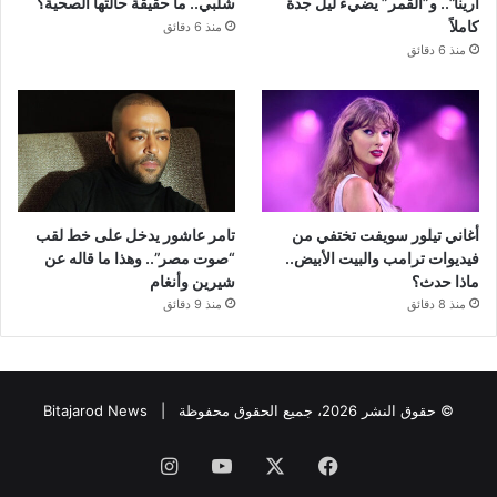
أرينا”.. و”القمر” يضيء ليل جدة
شلبي.. ما حقيقة حالتها الصحية؟
كاملاً
منذ 6 دقائق
منذ 6 دقائق
أغاني تيلور سويفت تختفي من
تامر عاشور يدخل على خط لقب
فيديوات ترامب والبيت الأبيض..
“صوت مصر”.. وهذا ما قاله عن
ماذا حدث؟
شيرين وأنغام
منذ 8 دقائق
منذ 9 دقائق
© حقوق النشر 2026، جميع الحقوق محفوظة |
Bitajarod News
فيسبوك
‫X
‫YouTube
انستقرام