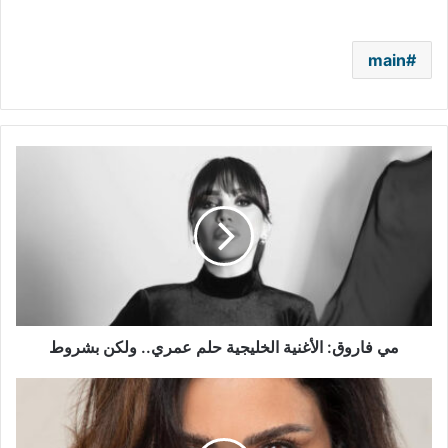
main
مي
فاروق:
الأغنية
الخليجية
حلم
عمري..
ولكن
بشروط
مي فاروق: الأغنية الخليجية حلم عمري.. ولكن بشروط
صبا
مبارك
تكشف