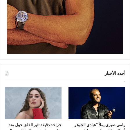
أجدد الأخبار
رامي صبري يملأ “عبادي الجوهر
جراحة دقيقة تثير القلق حول منة