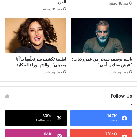
الفن
منذ 18 دقيقة
منذ 19 دقيقة
باسم يوسف يسخر من عمرو دياب:
لطيفة تكشف سر تعلّقها بـ”أنا
“عيش سنك يا أخي”
بعجبني”.. والدتها وراء الحكاية
منذ يوم واحد
منذ يوم واحد
Follow Us
339k
147K
Followers
Fans
84K
7٬640