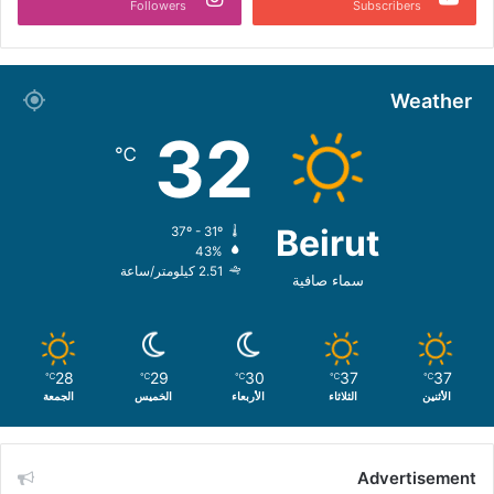
Followers
Subscribers
Weather
32
℃
Beirut
37º - 31º
43%
2.51 كيلومتر/ساعة
سماء صافية
28
29
30
37
37
℃
℃
℃
℃
℃
الأثنين
الثلاثاء
الأربعاء
الخميس
الجمعة
Advertisement