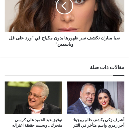
سر
ظهورها
بدون
مكياج
في
"ورد
على
صبا مبارك تكشف سر ظهورها بدون مكياج في "ورد على فل
فل
وياسمين"
وياسمين"
مقالات ذات صلة
أشرف زكي يكشف ظلم روجينا:
توفيق عبد الحميد على كرسي
أجر رمزي واسم متأخر في التتر
متحرك.. ويحسم حقيقة اعتزاله