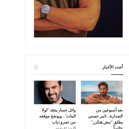
أجدد الأخبار
بعد أسبوعين من
وائل جسار ينتقد “لولا
الصدارة.. تامر حسني
البنات”.. ويوضح موقفه
يطلق “مش هتكرر”
من عمرو دياب
عالمياً
منذ 41 دقيقة