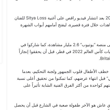
وبدأت شهرة الفرقة تتجاوز حدود أوغندا عام 2014 بعد انتشار فيديو راقص على أغنية Sitya Loss للفنان
ملايين المشاهدات خلال فترة قصيرة، ليفتح أمامهم أبواب الشهرة
ومنذ ذلك الحين، تجاوزت مشاهدات محتواهم على منصة “يوتيوب” 2.6 مليار مشاهدة، كما شاركوا في
عدد من المحطات العالمية البارزة، من بينها فعاليات كأس العالم 2022 في قطر، قبل أن يحققوا إنجازاً
 خطف الأطفال قلوب الجمهور ولجنة التحكيم، بعدما
” قبل انتهاء عرضهم، كما تمكنوا من تحقيق أعلى نسبة
 كواحدة من أكثر الفرق الفنية الشابة تأثيراً على
لذي عاش هو الآخر طفولة صعبة في الشارع قبل أن يحصل