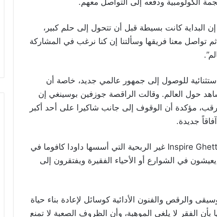
جمة الكولومبية ودفعه إلى التواصل معهم.
قال مؤسس الفرقة ومدربها Dauda Kavuma إن البداية كانت بسيطة قبل أن تتحول إلى حلم كبير،
ثم تواصل معنا فريقها وسألتنا إن كنا نرغب في المشاركة
م”.
ستثنائية للوصول إلى جمهور عالمي جديد، خاصة أن
شاهد حول العالم. وقالت الراقصة جوزفين بوسينغي إن
قب، مؤكدة أن الوقوف إلى جانب شاكيرا على أحد أكبر
اقاً جديدة.
وتعود جذور “أطفال الغيتو” إلى مؤسسة Inspire Ghetto Kids غير الربحية التي أسسها داودا كافوما في
ال الذين يعيشون في الشوارع أو الأحياء الفقيرة ويفتقرون إلى
ى والرقص والفنون الأدائية كوسائل لإعادة بناء حياة
 بأن الفقر لا يلغي الموهبة، وأن الظروف الصعبة لا تمنع