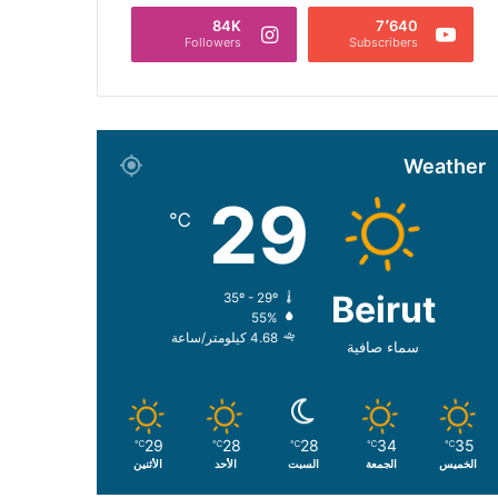
84K
7٬640
Followers
Subscribers
Weather
29
℃
Beirut
35º - 29º
55%
4.68 كيلومتر/ساعة
سماء صافية
29
28
28
34
35
℃
℃
℃
℃
℃
الخميس
الجمعة
السبت
الأحد
الأثنين