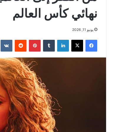
نهائي كأس العالم
يونيو 11, 2026
فيسبوك
‫X
لينكدإن
بينتيريست