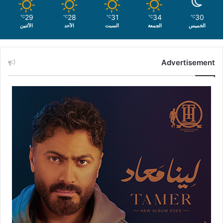
29
28
31
34
30
℃
℃
℃
℃
℃
الخميس
الجمعة
السبت
الأحد
الأثنين
Advertisement