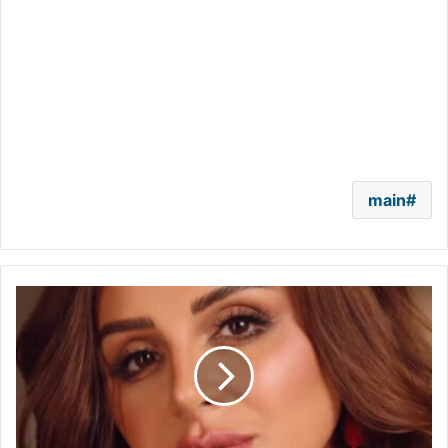
main
بعد
الإساءة
لها..
القضاء
يُنصف
أنغام