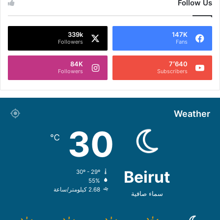
Follow Us
339k
147K
Followers
Fans
84K
7٬640
Followers
Subscribers
Weather
30
℃
Beirut
30º - 29º
55%
2.68 كيلومتر/ساعة
سماء صافية