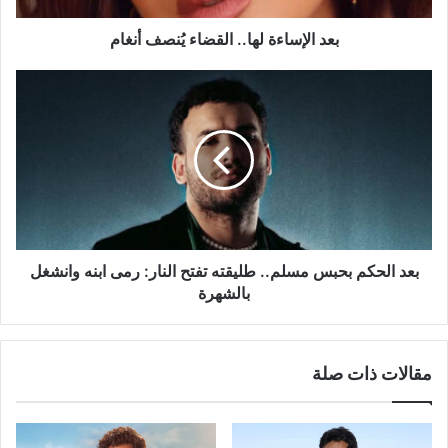
بعد الإساءة لها.. القضاء يُنصف أنغام
بعد
الحكم
بحبس
مسلم..
طليقته
تفتح
النار:
رمى
ابنه
وانشغل
بعد الحكم بحبس مسلم.. طليقته تفتح النار: رمى ابنه وانشغل
بالشهرة
بالشهرة
مقالات ذات صلة