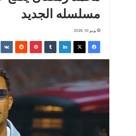
مسلسله الجديد
يونيو 10, 2026
فيسبوك
‫X
لينكدإن
بينتيريست