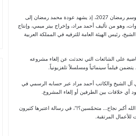
ويُعد المسلسل من أبرز الأعمال المنتظرة في موسم رمضان 2027، إذ يشهد عودة محمد رمضان إلى
ات، وهو من تأليف أحمد مراد، وإخراج بيتر ميمي، وإنتاج
يخ، رئيس الهيئة العامة للترفيه في المملكة العربية
اضية على الشائعات التي تحدثت عن إلغاء مشروعه
ضمن فيلماً سينمائياً ومسلسلاً تلفزيونياً.
آل الشيخ والكاتب أحمد مراد عبر حسابه الرسمي في
د أي خلافات بين الطرفين أو إلغاء المشروع.
لله أكبر نجاح… متحمّسين؟!”، في رسالة اعتبرها كثيرون
 للأعمال المرتقبة.