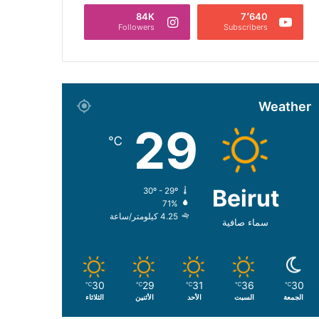
84K
7٬640
Followers
Subscribers
Weather
29
℃
Beirut
30º - 29º
71%
4.25 كيلومتر/ساعة
سماء صافية
30
29
31
36
30
℃
℃
℃
℃
℃
الجمعة
السبت
الأحد
الأثنين
الثلاثاء