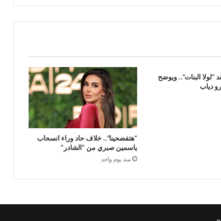
 “لولا البنات”.. ويوضح
و دياب
“هتفضحينا”.. خلاف حاد وراء انسحاب
ياسمين صبري من “الشادر”
منذ يوم واحد