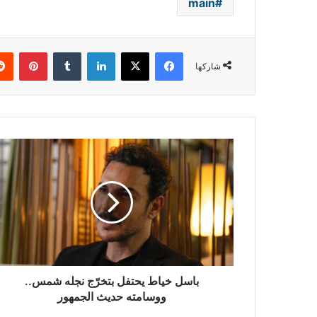
main
فيسبوك
‫X
لينكدإن
بينتي
شاركها
باسل
خياط
يحتفل
بتخرّج
نجله
شمس..
ووسامته
حديث
الجمهور
باسل خياط يحتفل بتخرّج نجله شمس..
ووسامته حديث الجمهور