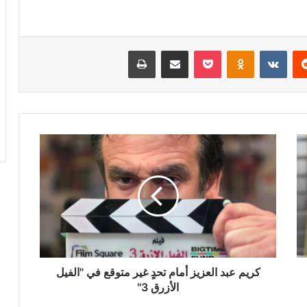
ريست
Odnoklassniki
‫Pocket
مشاركة عبر البريد
طباعة
كريم
عبد
العزيز
أمام
تحدٍ
غير
متوقع
في
"الفيل
الأزرق
كريم عبد العزيز أمام تحدٍ غير متوقع في "الفيل
3"
الأزرق 3"