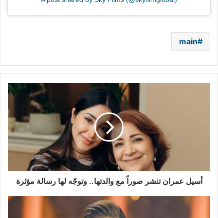
main
أسيل
عمران
تنشر
صوراً
مع
والدتها..
وتوجّه
لها
رسالة
مؤثرة
أسيل عمران تنشر صوراً مع والدتها.. وتوجّه لها رسالة مؤثرة
عائشة
بن