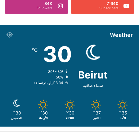
84K
7٬640
Followers
Subscribers
Weather
30
℃
Beirut
30º - 30º
50%
3.34 كيلومتر/ساعة
سماء صافية
30
30
30
37
35
℃
℃
℃
℃
℃
الأحد
الأثنين
الثلاثاء
الأربعاء
الخميس