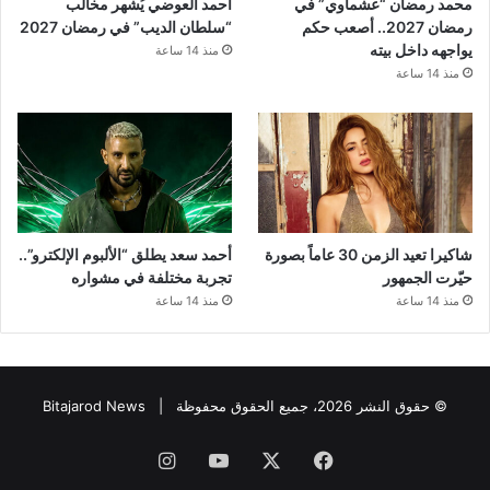
محمد رمضان “عشماوي” في
أحمد العوضي يُشهر مخالب
رمضان 2027.. أصعب حكم
“سلطان الديب” في رمضان 2027
يواجهه داخل بيته
منذ 14 ساعة
منذ 14 ساعة
شاكيرا تعيد الزمن 30 عاماً بصورة
أحمد سعد يطلق “الألبوم الإلكترو”..
حيّرت الجمهور
تجربة مختلفة في مشواره
منذ 14 ساعة
منذ 14 ساعة
© حقوق النشر 2026، جميع الحقوق محفوظة |
Bitajarod News
فيسبوك
‫X
‫YouTube
انستقرام