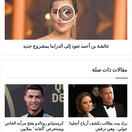
أحمد
تعود
إلى
الدراما
بمشروع
جديد
عائشة بن أحمد تعود إلى الدراما بمشروع جديد
مقالات ذات صلة
براد بيت يطالب بكشف أرباح أنجلينا
كريستيانو رونالدو يفتح مرأبه الخاص
جولي.. وهي ترفض
ويستعرض “ألعابه” بملايين