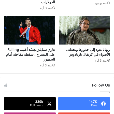
الدولارات
منذ يومين
منذ 3 أيام
ريهانا تعود إلى جذورها وتخطف
هاري ستايلز يجسّد أغنيته Falling
الأضواء في كرنفال باربادوس
على المسرح.. سقطة مفاجئة أمام
الجمهور
منذ 3 أيام
منذ 3 أيام
Follow Us
339k
147K
Followers
Fans