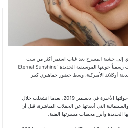
اندي إلى خشبة المسرح بعد غياب استمر أكثر من ست
سنوات ونصف عن الجولات الغنائية، حيث افتتحت رسمياً جولتها الموسيقية الجديدة “Eternal Sunshine
 بحفل ضخم أُقيم في Oakland Arena بمدينة أوكلاند الأميركية، وسط حضور جماهيري كبير
وتُعد هذه الجولة الأولى لأريانا غراندي منذ انتهاء جولتها الأخيرة في ديسمبر 2019، بعدما انشغلت خلال
لسينمائية التي أبعدتها عن الحفلات المباشرة، قبل أن
ا الجديدة وأبرز محطات مسيرتها الفنية.