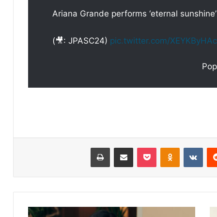
Ariana Grande performs ‘eternal sunshine’ 
(🎥: JPASC24)
pic.twitter.com/XEYKByHA
ريست
Odnoklassniki
‫Pocket
مشاركة عبر البريد
طباعة
أسيل