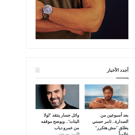
أجدد الأخبار
بعد أسبوعين من
وائل جسار ينتقد “لولا
الصدارة.. تامر حسني
البنات”.. ويوضح موقفه
يطلق “مش هتكرر”
من عمرو دياب
عالمياً
منذ يوم واحد