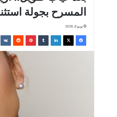
المسرح بجولة استثنا
يونيو 9, 2026
فيسبوك
‫X
لينكدإن
بينتيريست