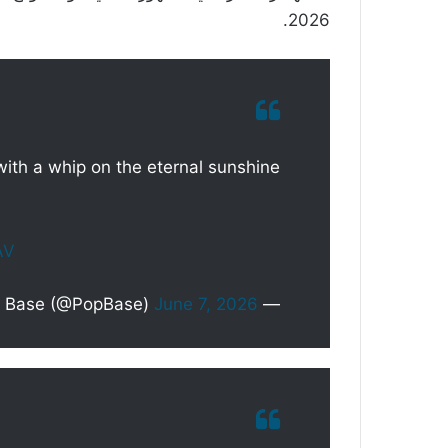
2026.
with a whip on the eternal sunshine
AV
June 7, 2026
— Pop Base (@PopBase)