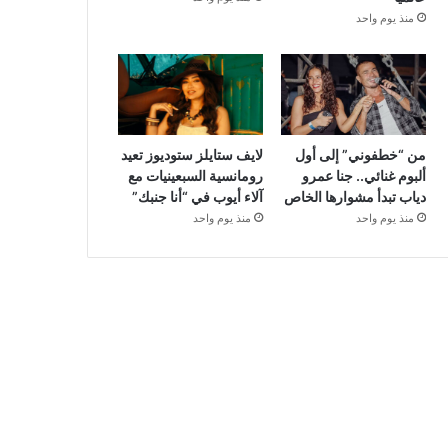
منذ يوم واحد
من “خطفوني” إلى أول
لايف ستايلز ستوديوز تعيد
ألبوم غنائي.. جنا عمرو
رومانسية السبعينيات مع
دياب تبدأ مشوارها الخاص
آلاء أيوب في “أنا جنبك”
منذ يوم واحد
منذ يوم واحد