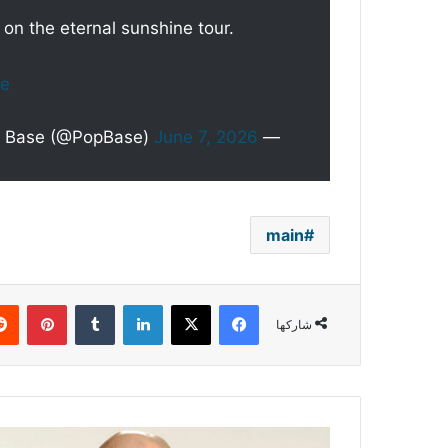
on the eternal sunshine tour.
ce
June 7, 2026
— Pop Base (@PopBase)
main
فيسبوك
‫X
لينكدإن
بينتي
شاركها
"سطلانة"