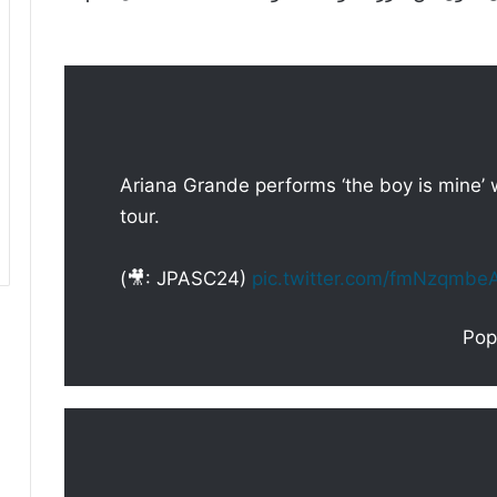
Ariana Grande performs ‘the boy is mine’ 
tour.
(🎥: JPASC24)
pic.twitter.com/fmNzqmbe