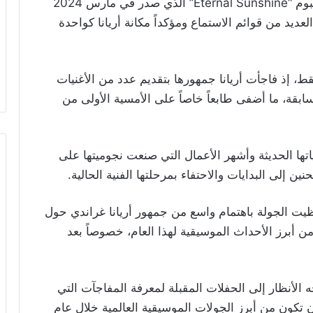
وشهد حفل الافتتاح تقديم مجموعة من أغنيات ألبوم “Eternal Sunshine” الذي صدر في مارس 2024
عديد من قوائم الاستماع ومؤكداً مكانة أريانا كواحدة
، إذ فاجأت أريانا جمهورها بتقديم عدد من الأغنيات
سابقة، ما أضفى طابعاً خاصاً على الأمسية الأولى من
تها الحديثة وأشهر الأعمال التي صنعت نجوميتها على
ن إلى البدايات والاحتفاء بمرحلتها الفنية الحالية.
علان عن “Eternal Sunshine Tour”، حظيت الجولة باهتمام واسع من جمهور أريانا غراندي حول
من أبرز الأحداث الموسيقية لهذا العام، خصوصاً بعد
 الأنظار إلى الحفلات المقبلة لمعرفة المفاجآت التي
أن تكون من أبرز الجولات الموسيقية العالمية خلال عام