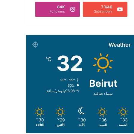
84K
7٬640
Followers
Subscribers
Weather
32
℃
Beirut
33º - 29º
60%
6.08 كيلومتر/ساعة
سماء صافية
30
29
30
36
33
℃
℃
℃
℃
℃
الجمعة
السبت
الأحد
الأثنين
الثلاثاء