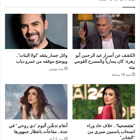
الكشف عن أسرار عبد الرحمن أبو
وائل جسار ينتقد “لولا البنات”..
زهرة: كان يسارياً والمسرح القومي
ويوضح موقفه من عمرو دياب
بيته
منذ يومين
منذ 18 ساعة
“هتفضحينا”.. خلاف حاد وراء
أنغام تدشّن ألبوم “دي روحي” في
انسحاب ياسمين صبري من
جدة.. مفاجآت بانتظار جمهورها
“الشادر”
منذ 3 أيام