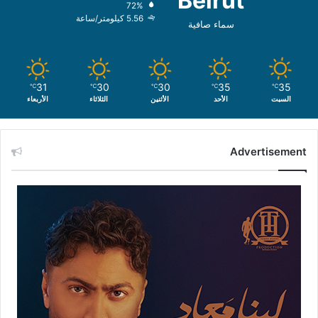
Beirut
72%
5.56 كيلومتر/ساعة
سماء صافية
31
30
30
35
35
℃
℃
℃
℃
℃
السبت
الأحد
الأثنين
الثلاثاء
الأربعاء
Advertisement