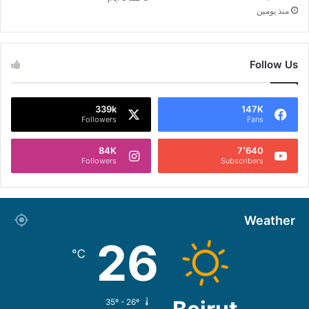
منذ يومين
Follow Us
339k
147K
Followers
Fans
84K
7٬640
Followers
Subscribers
Weather
26
℃
35º - 26º