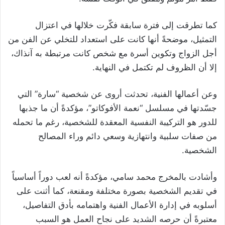
كما تطرقت إلى فترة سابقة فكّرت خلالها في اعتزال
التمثيل، موضحةً أنها كانت على استعداد للتخلي عن الفن من
أجل الزواج وتكوين أسرة مع شخص كانت مرتبطة به آنذاك،
إلا أن الظروف لم تكتمل في النهاية.
وعن أعمالها الفنية، تحدثت أروى عن شخصية “سارة” التي
جسّدتها في مسلسل “نعمة الأفوكاتو”، مؤكدةً أن ما جذبها
للدور هو التركيبة النفسية المعقدة للشخصية، رغم ما تحمله
من صفات سلبية وانتهازية وسعي دائم وراء المصالح
الشخصية.
وأشادت بالمخرج محمد سامي، مؤكدةً أنه لعب دوراً أساسياً
في تقديم الشخصية بصورة مختلفة ومقنعة، كما أثنت على
أسلوبه في إدارة الأعمال الفنية واهتمامه بأدق التفاصيل،
معتبرةً أن حرصه الشديد على نجاح العمل هو السبب