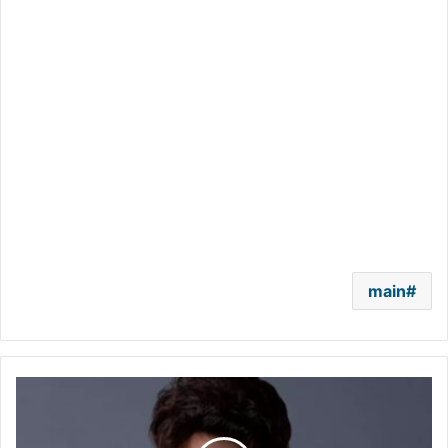
main
أنوشكا
تكشف
عن