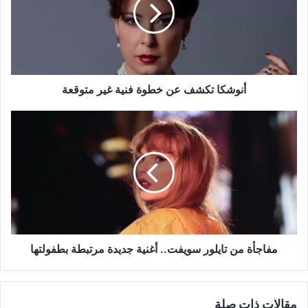
خطوة
فنية
غير
متوقعة
أنوشكا تكشف عن خطوة فنية غير متوقعة
مفاجأة
من
تايلور
سويفت..
أغنية
جديدة
مرتبطة
بطفولتها
مفاجأة من تايلور سويفت.. أغنية جديدة مرتبطة بطفولتها
مقالات ذات صلة