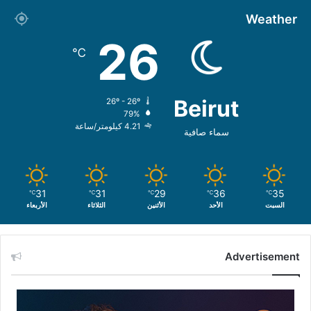
Weather
26
℃
Beirut
26º - 26º
79%
4.21 كيلومتر/ساعة
سماء صافية
31
31
29
36
35
℃
℃
℃
℃
℃
السبت
الأحد
الأثنين
الثلاثاء
الأربعاء
Advertisement