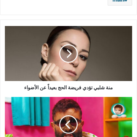
منة
شلبي
تؤدي
فريضة
الحج
بعيداً
عن
الأضواء
منة شلبي تؤدي فريضة الحج بعيداً عن الأضواء
أحمد
سعد
يفاجئ
الجمهور
ببوستر
غير