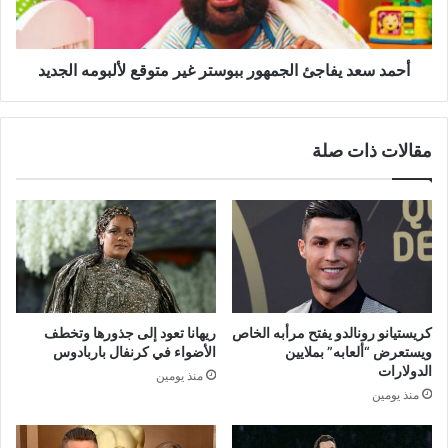
متوقع
لألبومه
الجديد
أحمد سعد يفاجئ الجمهور ببوستر غير متوقع لألبومه الجديد
مقالات ذات صلة
كريستيانو رونالدو يفتح مرأبه الخاص
ريهانا تعود إلى جذورها وتخطف
ويستعرض “ألعابه” بملايين
الأضواء في كرنفال باربادوس
الدولارات
منذ يومين
منذ يومين