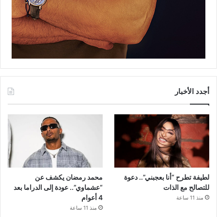
أجدد الأخبار
لطيفة تطرح “أنا بعجبني”.. دعوة
محمد رمضان يكشف عن
للتصالح مع الذات
“عشماوي”.. عودة إلى الدراما بعد
4 أعوام
منذ 11 ساعة
منذ 11 ساعة