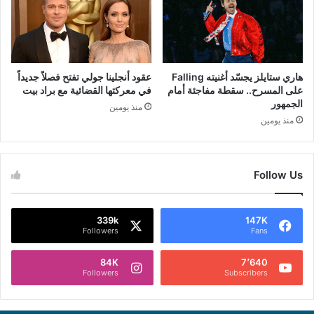
هاري ستايلز يجسّد أغنيته Falling
عقود أنجلينا جولي تفتح فصلاً جديداً
على المسرح.. سقطة مفاجئة أمام
في معركتها القضائية مع براد بيت
الجمهور
منذ يومين
منذ يومين
Follow Us
339k
147K
Followers
Fans
84K
7٬640
Followers
Subscribers