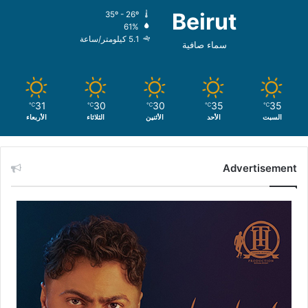
Beirut
35º - 26º
61%
5.1 كيلومتر/ساعة
سماء صافية
31
30
30
35
35
℃
℃
℃
℃
℃
السبت
الأحد
الأثنين
الثلاثاء
الأربعاء
Advertisement