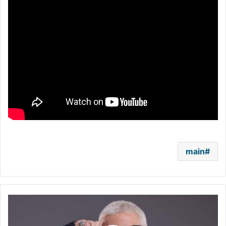
main
أزمة
سعد
لمجرد