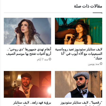
مقالات ذات صلة
لايف ستايلز ستوديوز تعيد رومانسية
أنغام تهدي جمهورها “دي روحي”..
السبعينيات مع آلاء أيوب في “أنا
أربع أغنيات تفتتح بها موسم الصيف
جنبك”
منذ 7 أيام
منذ يومين
“رقصينا”.. لايف ستايلز ستوديوز
برؤية فهد زاهد.. لايف ستايلز