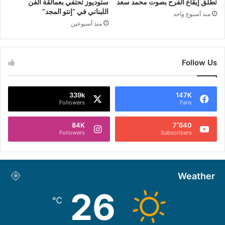
تطلق إيقاع الفرح بصوت محمد سعد
ستوديوز تحتفي بعمالقة الفن
اللبناني في “إنتو المجد”
منذ أسبوع واحد
منذ أسبوعين
Follow Us
339k
147K
Followers
Fans
84K
7٬640
Followers
Subscribers
Weather
26
℃