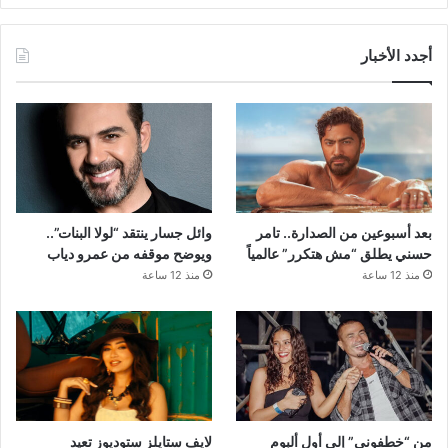
أجدد الأخبار
بعد أسبوعين من الصدارة.. تامر
وائل جسار ينتقد “لولا البنات”..
حسني يطلق “مش هتكرر” عالمياً
ويوضح موقفه من عمرو دياب
منذ 12 ساعة
منذ 12 ساعة
من “خطفوني” إلى أول ألبوم
لايف ستايلز ستوديوز تعيد