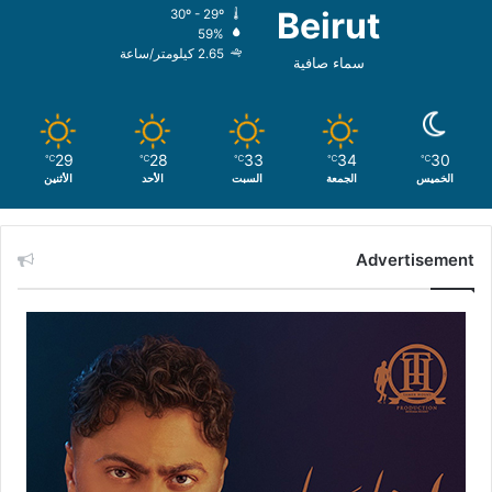
Beirut
30º - 29º
59%
2.65 كيلومتر/ساعة
سماء صافية
29
28
33
34
30
℃
℃
℃
℃
℃
الخميس
الجمعة
السبت
الأحد
الأثنين
Advertisement