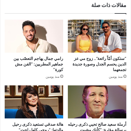
مقالات ذات صلة
“ستكون أمّاً رائعة”.. زوج مي عز
رامي جمال يهاجم التعصّب بين
الدين يحسم الجدل وصورة جديدة
جماهير المطربين: “الفن مش
تجمعهما
كورة”
منذ يومين
منذ يومين
أرملة سعيد صالح تحيي ذكرى رحيله
هالة صدقي تستعيد ذكرى رحيل
برسالة مؤثرة: “كأنك مشيت
والدتها: “روحي كلها راحت”