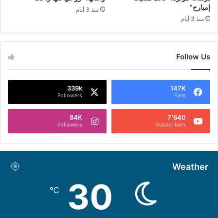
إمبارح”
منذ 3 أيام
منذ 3 أيام
Follow Us
339k
147K
Followers
Fans
84K
7٬640
Followers
Subscribers
Weather
30
℃