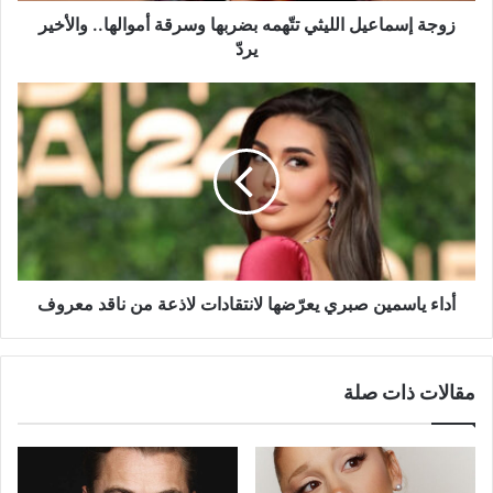
زوجة إسماعيل الليثي تتّهمه بضربها وسرقة أموالها.. والأخير
يردّ
أداء
ياسمين
صبري
يعرّضها
لانتقادات
لاذعة
من
ناقد
معروف
أداء ياسمين صبري يعرّضها لانتقادات لاذعة من ناقد معروف
مقالات ذات صلة