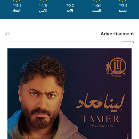
30
29
30
36
33
℃
℃
℃
℃
℃
الجمعة
السبت
الأحد
الأثنين
الثلاثاء
Advertisement