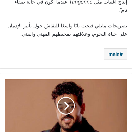
إنتاج أغنيات مثل
Tangerine
عندما أكون في حالة صفاء
تام”.
تصريحات مايلي فتحت بابًا واسعًا للنقاش حول تأثير الإدمان
على حياة النجوم، وعلاقتهم بمحيطهم المهني والفني.
main
زوجة
إسماعيل
الليثي
تتّهمه
بضربها
وسرقة
أموالها..
والأخير
يردّ