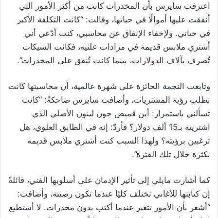
اعترفت سايرس بأن المخدرات كانت من أكثر الأمور التي
أنفقت عليها أموالًا في حياتها، وقالت: “كانت التكلفة الأكبر
في حياتي. ولإخفاء الإنفاق عن محاسبي، كنت أدّعي أني
أشتري ملابس قديمة في مزادات علنية، فكانت الشيكات
تُصرف بآلاف الدولارات، بينما كانت تُنفق على المخدرات”.
وتابعت النجمة الحائزة على شهرة عالمية، أن محاسبتها كانت
تطلب رؤية المشتريات، وأضافت سايرس ضاحكةً: “كانت
تسألني باستمرار: أين قميص جون لينون الأصلي الذي
اشتريته بـ15 ألف دولار؟ فأردّ: إنه في الطابق العلوي، هل
ترغبين برؤيته؟ ولهذا السبب كنت أشتري ملابس قديمة
بكثرة خلال تلك الفترة”.
كما أشارت مايلي إلى تأثير الإدمان على أسلوبها الفني، قائلةً
إن كتابتها للأغاني تختلف كليًا عندما تكون رصينة، وأضافت:
“أشعر بأن الأمور تتغير عندما أكتب بدون مخدرات. لا أستطيع