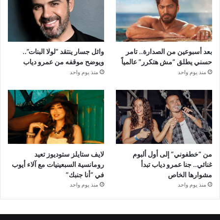
بعد أسبوعين من الصدارة.. تامر
وائل جسار ينتقد “لولا البنات”..
حسني يطلق “مش هتكرر” عالمياً
ويوضح موقفه من عمرو دياب
منذ يوم واحد
منذ يوم واحد
من “خطفوني” إلى أول ألبوم
لايف ستايلز ستوديوز تعيد
غنائي.. جنا عمرو دياب تبدأ
رومانسية السبعينيات مع آلاء أيوب
مشوارها الخاص
في “أنا جنبك”
منذ يوم واحد
منذ يوم واحد