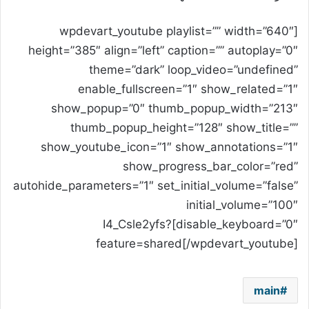
[wpdevart_youtube playlist=”” width=”640″
height=”385″ align=”left” caption=”” autoplay=”0″
theme=”dark” loop_video=”undefined”
enable_fullscreen=”1″ show_related=”1″
show_popup=”0″ thumb_popup_width=”213″
thumb_popup_height=”128″ show_title=””
show_youtube_icon=”1″ show_annotations=”1″
show_progress_bar_color=”red”
autohide_parameters=”1″ set_initial_volume=”false”
initial_volume=”100″
disable_keyboard=”0″]I4_Csle2yfs?
feature=shared[/wpdevart_youtube]
main