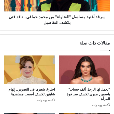
حماقي..
ناقد
فني
يكشف
سرقة أغنية مسلسل "العتاولة" من محمد حماقي.. ناقد فني
التفاصيل
يكشف التفاصيل
مقالات ذات صلة
“يعمل لها الرجل ألف حساب”..
احترق شعرها في التصوير.. إلهام
ياسمين صبري تكشف سر قوة
شاهين تكشف أصعب مشاهدها
المرأة
منذ يوم واحد
منذ يوم واحد