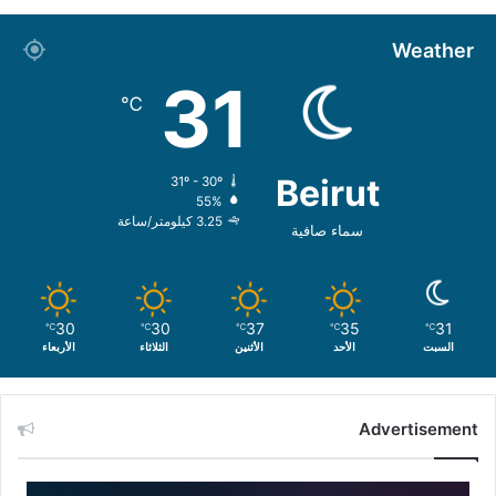
Weather
31
℃
Beirut
31º - 30º
55%
3.25 كيلومتر/ساعة
سماء صافية
30
30
37
35
31
℃
℃
℃
℃
℃
السبت
الأحد
الأثنين
الثلاثاء
الأربعاء
Advertisement