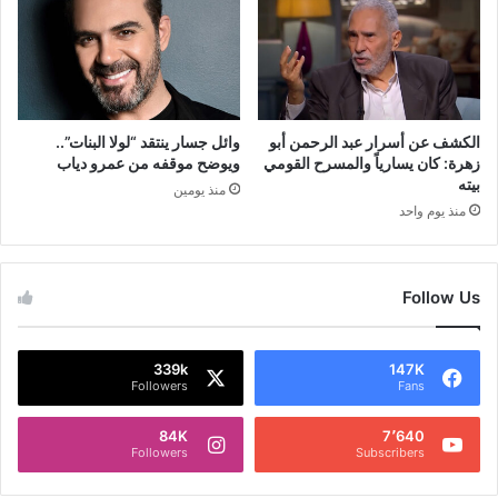
الكشف عن أسرار عبد الرحمن أبو
وائل جسار ينتقد “لولا البنات”..
زهرة: كان يسارياً والمسرح القومي
ويوضح موقفه من عمرو دياب
بيته
منذ يومين
منذ يوم واحد
Follow Us
339k
147K
Followers
Fans
84K
7٬640
Followers
Subscribers