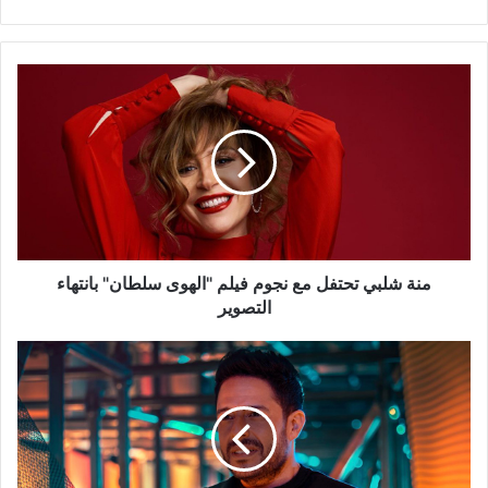
منة
شلبي
تحتفل
مع
نجوم
فيلم
"الهوى
سلطان"
بانتهاء
التصوير
منة شلبي تحتفل مع نجوم فيلم "الهوى سلطان" بانتهاء
التصوير
سرقة
أغنية
مسلسل
"العتاولة"
من
محمد