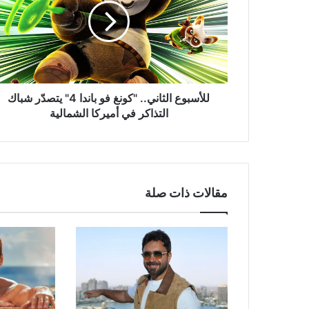
فو
باندا
4"
يتصدّر
شباك
التذاكر
في
للأسبوع الثاني.. "كونغ فو باندا 4" يتصدّر شباك
أميركا
التذاكر في أميركا الشمالية
الشمالية
مقالات ذات صلة