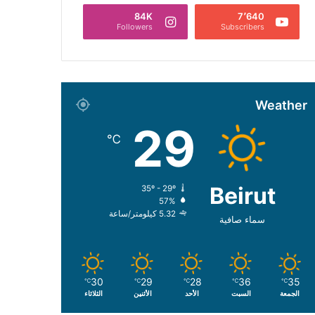
84K
7٬640
Followers
Subscribers
Weather
29
℃
Beirut
35º - 29º
57%
5.32 كيلومتر/ساعة
سماء صافية
30
29
28
36
35
℃
℃
℃
℃
℃
الجمعة
السبت
الأحد
الأثنين
الثلاثاء