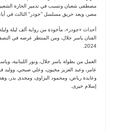
مصطفى شعبان وتسبب في تدمير الحارة الشعبية ب
مصر، ويعد حريق مسلسل “جودر” الثالث في أيام 
أحداث «جودر»، مأخوذة من رواية ألف ليلة وليل
الفنان ياسر جلال، ومن المنتظر عرضه في الن
2024.
العمل من بطولة ياسر جلال، ونور اللبنانية، وياس
عامر، وعبد العزيز مخيون، وعلي صبحي، ووليد 
وعايدة رياض، ومحمود البزاوى، ومجدى بدر، وهد
إسلام خيرى.