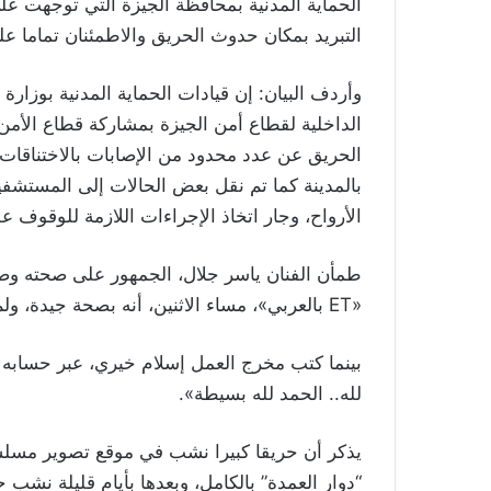
الحماية المدنية بمحافظة الجيزة التي توجهت ع
التبريد بمكان حدوث الحريق والاطمئنان تماما عل
وأردف البيان: إن قيادات الحماية المدنية بوزارة 
الداخلية لقطاع أمن الجيزة بمشاركة قطاع الأمن
الحريق عن عدد محدود من الإصابات بالاختناقات و
بالمدينة كما تم نقل بعض الحالات إلى المستشفي
الأرواح، وجار اتخاذ الإجراءات اللازمة للوقوف ع
طمأن الفنان ياسر جلال، الجمهور على صحته و
«ET بالعربي»، مساء الاثنين، أنه بصحة جيدة، ولم يصبه ضرر سواء هو أو أبطال وصناع المسلسل.
بينما كتب مخرج العمل إسلام خيري، عبر حسابه 
لله.. الحمد لله بسيطة».
“دوار العمدة” بالكامل، وبعدها بأيام قليلة نش