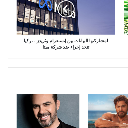
إنستغرام
وثريدز..
تركيا
تتخذ
إجراء
ضد
شركة
لمشاركتها البيانات بين إنستغرام وثريدز.. تركيا
ميتا
تتخذ إجراء ضد شركة ميتا