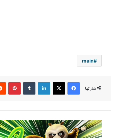
main
فيسبوك
‫X
لينكدإن
بينتي
شاركها
للأسبوع
الثاني..
"كونغ