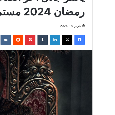
رمضان 2024 مستمرة
مارس 18, 2024
فيسبوك
‫X
لينكدإن
بينتيريست