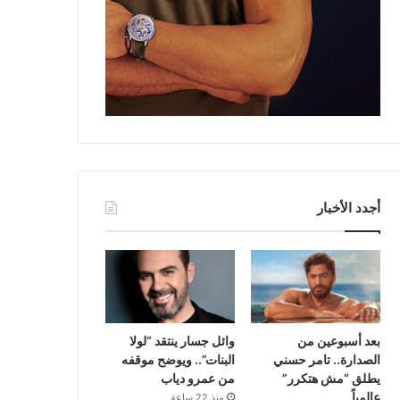
أجدد الأخبار
بعد أسبوعين من
وائل جسار ينتقد “لولا
الصدارة.. تامر حسني
البنات”.. ويوضح موقفه
يطلق “مش هتكرر”
من عمرو دياب
عالمياً
منذ 22 ساعة