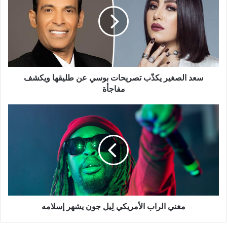
يكذّب
تصريحات
بوسي
عن
طليقها
ويكشف
مفاجأة
سعد الصغير يكذّب تصريحات بوسي عن طليقها ويكشف
مفاجأة
مغني
الراب
الأمريكي
لِيل
جون
يشهر
إسلامه
مغني الراب الأمريكي لِيل جون يشهر إسلامه