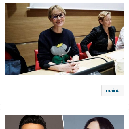
main
سعد
الصغير