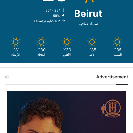
Beirut
35º - 28º
69%
6.2 كيلومتر/ساعة
سماء صافية
31
30
30
35
35
℃
℃
℃
℃
℃
السبت
الأحد
الأثنين
الثلاثاء
الأربعاء
Advertisement