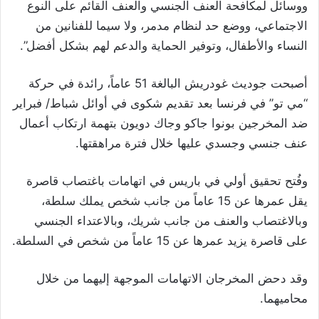
ووسائل لمكافحة العنف الجنسي والعنف القائم على النوع
الاجتماعي، ووضع حد لنظام مدمر، ولا سيما للفنانين من
النساء والأطفال، وتوفير الحماية والدعم لهم بشكل أفضل”.
أصبحت جوديث غودريش البالغة 51 عاماً، رائدة في حركة
“مي تو” في فرنسا بعد تقديم شكوى في أوائل شباط/ فبراير
ضد المخرجين بونوا جاكو وجاك دويون بتهمة ارتكاب أعمال
عنف جنسي وجسدي عليها خلال فترة مراهقتها.
وفُتح تحقيق أولي في باريس في اتهامات باغتصاب قاصرة
يقل عمرها عن 15 عاماً من جانب شخص يملك سلطة،
وبالاغتصاب والعنف من جانب شريك، وبالاعتداء الجنسي
على قاصرة يزيد عمرها عن 15 عاماً من شخص في السلطة.
وقد دحض المخرجان الاتهامات الموجهة إليهما من خلال
محاميهما.