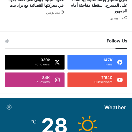
على المسرح.. سقطة مفاجئة أمام
في معركتها القضائية مع براد بيت
الجمهور
منذ يومين
منذ يومين
Follow Us
339k
147K
Followers
Fans
84K
7٬640
Followers
Subscribers
Weather
28
℃