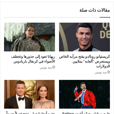
مقالات ذات صلة
كريستيانو رونالدو يفتح مرأبه الخاص
ريهانا تعود إلى جذورها وتخطف
ويستعرض “ألعابه” بملايين
الأضواء في كرنفال باربادوس
الدولارات
منذ يومين
منذ يومين
هاري ستايلز يجسّد أغنيته Falling
عقود أنجلينا جولي تفتح فصلاً جديداً