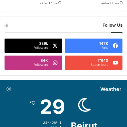
منذ 17 ساعة
منذ 17 ساعة
Follow Us
339k
147K
Followers
Fans
84K
7٬640
Followers
Subscribers
Weather
29
℃
Beirut
34º - 28º