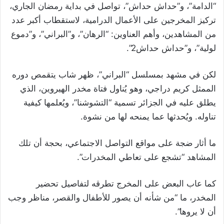
“الدامة”، و”حداش حداش”، تواصل في بداية رمضان الجاري،
تركيز المخرجين على الأعمال الدرامية، لاستقطاب أكبر عدد
من المشاهدين، وأهم العناوين: “الرهان”، و”البراني”، و”دموع
لولية”، و”حداش حداش2”.
لكن في مشهد بمسلسل “البراني”، ظهر شاب يتقمص دوره
الممثل كريم دراجي، وهو يُناول فتاة مخدر الهيروين، الذي
يطلق عليه في الجزائر تسمية “التشوشنا”، ويُعلمها كيفية
تناوله. ويُحدثها عما يمنحه لها من نشوة.
ما أثار ضجة على مواقع التواصل الاجتماعي، بحجة أن تلك
المشاهد “تشجع على تعاطي المخدرات”.
كما عاب البعض على المخرج تطرقه لتفاصيل تحضير
المخدر، ما “من شأنه أن يصور للأطفال والقصر، مناظر وجب
أن لا يروها”.