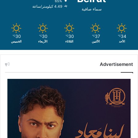
65%
4.49 كيلومتر/ساعة
سماء صافية
30
30
30
37
34
℃
℃
℃
℃
℃
الأحد
الأثنين
الثلاثاء
الأربعاء
الخميس
Advertisement