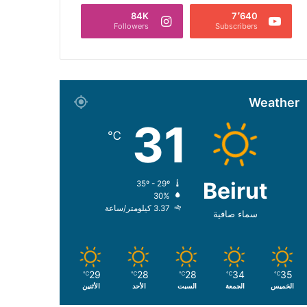
84K
7٬640
Followers
Subscribers
Weather
31
℃
Beirut
35º - 29º
30%
3.37 كيلومتر/ساعة
سماء صافية
29
28
28
34
35
℃
℃
℃
℃
℃
الخميس
الجمعة
السبت
الأحد
الأثنين