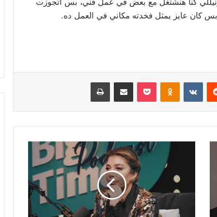
نا ونيللي كنا هنشتغل مع بعض في عمل فني، بس اتجوزت
س كان عايز يمثل فخدته مكاني في العمل ده.
ريست
Odnoklassniki
‫Pocket
مشاركة عبر البريد
طباعة
"عندي
شلل
وتسبّبت
بخراب
بيتي"..
أصالة
تتصدّر