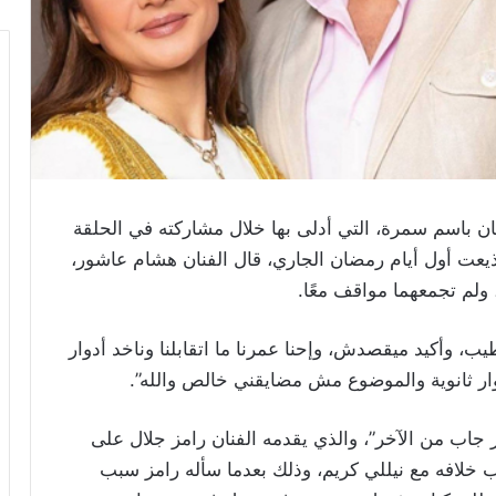
ان باسم سمرة، التي أدلى بها خلال مشاركته في الحلقة
أذيعت أول أيام رمضان الجاري، قال الفنان هشام عاشور،
 ولم تجمعهما مواقف معًا.
، وأكيد ميقصدش، وإحنا عمرنا ما اتقابلنا وناخد أدوار
وار ثانوية والموضوع مش مضايقني خالص والله”.
جاب من الآخر”، والذي يقدمه الفنان رامز جلال على
رة سبب خلافه مع نيللي كريم، وذلك بعدما سأله رامز سبب