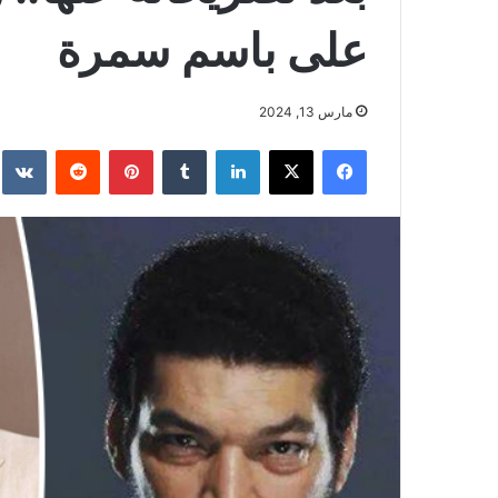
على باسم سمرة
مارس 13, 2024
فيسبوك
‫X
لينكدإن
بينتيريست