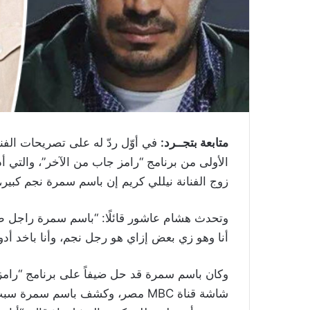
متابعة بتجــرد:
في أوّل ردّ له على تصريحات الفن
الأولى من برنامج “رامز جاب من الآخر”، والتي 
زوج الفنانة نيللي كريم إن باسم سمرة نجم كبير،
وتحدث هشام عاشور قائلًا: “باسم سمرة راجل طيب
أنا وهو زي بعض إزاي هو رجل نجم، وأنا باخد أد
وكان باسم سمرة قد حل ضيفاً على برنامج “رامز 
شاشة قناة MBC مصر، وكشف باسم سم