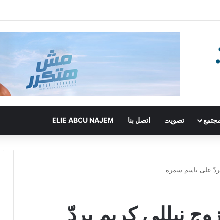
جتمع
تصويت
اتصل بنا
ELIE ABOU NAJEM
 يردّ على باسم سمرة
وج نيللي كريم يردّ