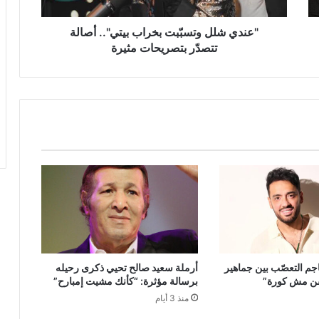
بتصريحات
مثيرة
"عندي شلل وتسبّبت بخراب بيتي".. أصالة
تتصدّر بتصريحات مثيرة
جم التعصّب بين جماهير
أرملة سعيد صالح تحيي ذكرى رحيله
فن مش كورة”
برسالة مؤثرة: “كأنك مشيت إمبارح”
منذ 3 أيام