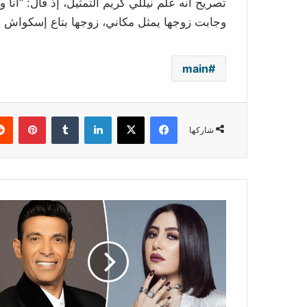
تصريح أنه علم نيللي كريم التمثيل، إذ قال: “أ
وجابت زوجها يمثل مكاني، زوجها بتاع إسكواش ب
main
فيسبوك
‫X
لينكدإن
بينتي
شاركها
ظهر
بفيديو
مع
والدها..
بوسي
تفتح
النار