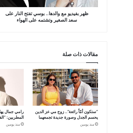
على
سعد
الصغير
ظهر بفيديو مع والدها.. بوسي تفتح النار على
وتشتمه
سعد الصغير وتشتمه على الهواء
على
الهواء
مقالات ذات صلة
“ستكون أمّاً رائعة”.. زوج مي عز الدين
رامي جمال يها
يحسم الجدل وصورة جديدة تجمعهما
المطربين: “ال
منذ يومين
منذ يومين