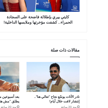
الحمراء..
كشفت
مؤخرتها
وملابسها
كايتي بيري بإطلالة فاضحة على السجادة
الداخلية!
الحمراء.. كشفت مؤخرتها وملابسها الداخلية!
مقالات ذات صلة
نادر الأتات يوسّع نجاح “تعالي هنا”..
بعد أسبوعين م
إنتشار لافت خلال أيام!
يطلق “مش هتكر
منذ 20 ساعة
منذ 20 ساعة