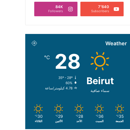
84K
7٬640
Followers
Subscribers
Weather
28
℃
Beirut
35º - 28º
60%
4.78 كيلومتر/ساعة
سماء صافية
30
29
28
36
35
℃
℃
℃
℃
℃
الجمعة
السبت
الأحد
الأثنين
الثلاثاء