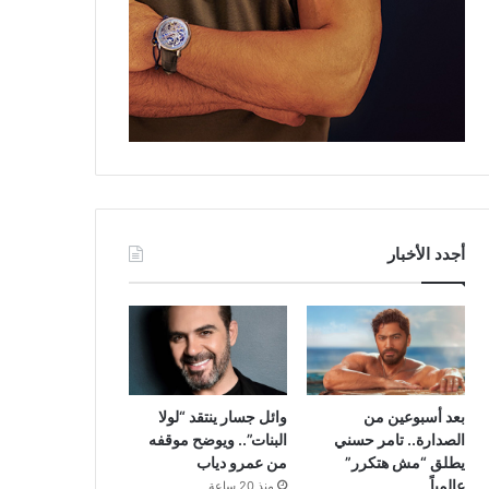
أجدد الأخبار
بعد أسبوعين من
وائل جسار ينتقد “لولا
الصدارة.. تامر حسني
البنات”.. ويوضح موقفه
يطلق “مش هتكرر”
من عمرو دياب
عالمياً
منذ 20 ساعة