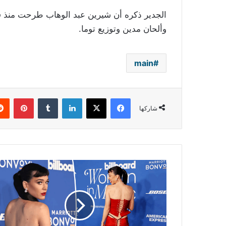
الجدير ذكره أن شيرين عبد الوهاب طرحت منذ فت
وألحان مدين وتوزيع توما.
main
فيسبوك
‫X
لينكدإن
بينتي
شاركها
كايتي
بيري
بإطلالة
فاضحة
على
السجادة