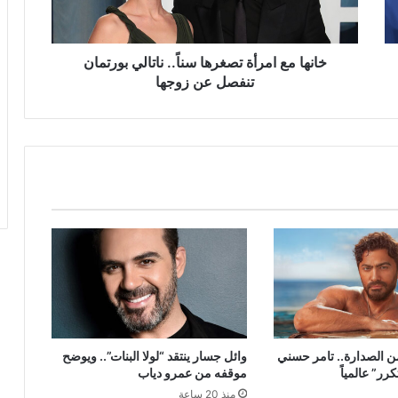
بورتمان
تنفصل
عن
زوجها
خانها مع امرأة تصغرها سناً.. ناتالي بورتمان
تنفصل عن زوجها
ن الصدارة.. تامر حسني
وائل جسار ينتقد “لولا البنات”.. ويوضح
ر” عالمياً
موقفه من عمرو دياب
منذ 20 ساعة