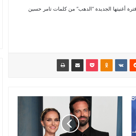
رة أغنيتها الجديدة “الدهب” من كلمات تامر حسين
ريست
Odnoklassniki
‫Pocket
مشاركة عبر البريد
طباعة
خانها
مع
امرأة
تصغرها
سناً..
ناتالي