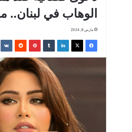
الوهاب في لبنان.. م
مارس 8, 2024
فيسبوك
‫X
لينكدإن
بينتيريست