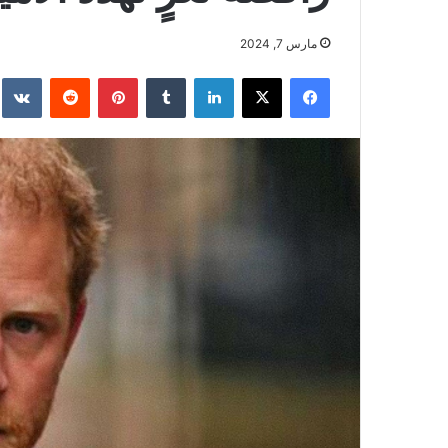
مارس 7, 2024
فيسبوك
‫X
لينكدإن
بينتيريست