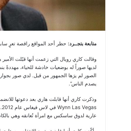
متابعة بتجــرد:
حظر أحد المواقع راقصة تعرٍ ساب
لديها صوراً له بوضعيات خادشة للحياء، مهددةً ب
الصور لم يرَها الجمهور من قبل. لدي صور بجوا
يصدم الناس”.
وذكرت كاري أنها قابلت هاري بعد دعوتها للانض
عارية لدوق ساسكس مع امرأة تُعانقه وهي بالكاد