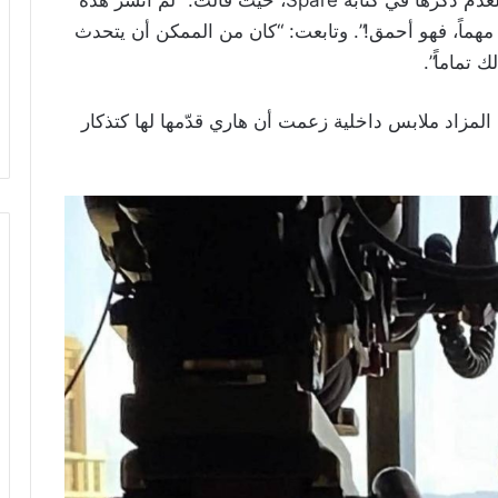
وأكّدت كاري أنها غاضبة وتريد الانتقام من هاري لعدم ذكرها في كتابه Spare، حيث قالت: “لم أنشر هذه
مر مهماً، فهو أحمق!”. وتابعت: “كان من الممكن أن يتحدث
 تماماً”.
باعت كاري في المزاد ملابس داخلية زعمت أن هاري قدّمها لها كتذكار