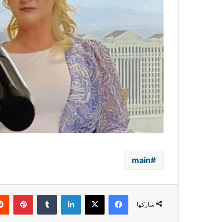
main
فيسبوك
‫X
لينكدإن
بينتي
شاركها