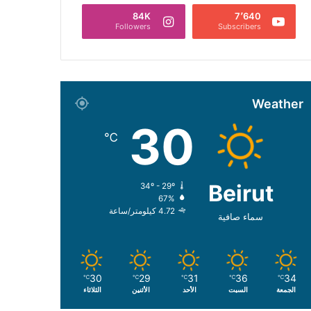
84K
7٬640
Followers
Subscribers
Weather
30
℃
Beirut
34º - 29º
67%
4.72 كيلومتر/ساعة
سماء صافية
30
29
31
36
34
℃
℃
℃
℃
℃
الجمعة
السبت
الأحد
الأثنين
الثلاثاء