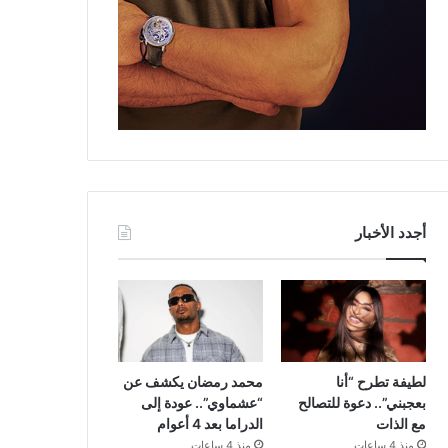
أجدد الأخبار
لطيفة تطرح “أنا
محمد رمضان يكشف عن
بعجبني”.. دعوة للتصالح
“عشماوي”.. عودة إلى
مع الذات
الدراما بعد 4 أعوام
منذ 4 ساعات
منذ 4 ساعات