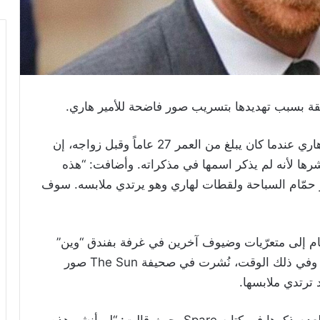
قة بسبب تهديدها بتسريب صور فاضحة للأمير هاري.
وقالت كاري رويال التي زعمت أنها قبّلت الأمير هاري عندما كان يبلغ من العمر 27 عاماً وقبل زواجه، إن
نشرها لأنه لم يذكر اسمها في مذكراته. وأضافت: “هذه
ر حمّام السباحة ولقطات لهاري وهو يرتدي ملابسه. سوف
مام إلى متعرّيات وضيوف آخرين في غرفة بفندق “وين”
Wynn Las Vegas في لاس فيغاس عام 2012. وفي ذلك الوقت، نُشرت في صحيفة The Sun صور
 ترتدي ملابسها.