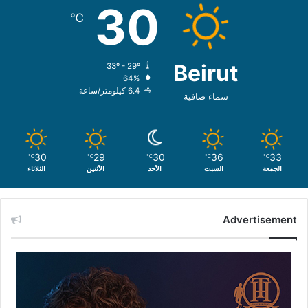
30
℃
Beirut
33º - 29º
64%
6.4 كيلومتر/ساعة
سماء صافية
30
29
30
36
33
℃
℃
℃
℃
℃
الجمعة
السبت
الأحد
الأثنين
الثلاثاء
Advertisement