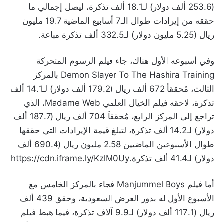
(253.6 ألف دولار) لـ18.1 ألف تذكرة، ليصل إجمالي ما
حققه من إيرادات طوال الـ7 أسابيع الماضية 19.7 مليون
ريال (5.25 مليون دولار) لـ332.5 ألف تذكرة مباعة.
وفي أسبوعه الأول هناك، جاء فيلم الرسوم المتحركة
Demon Slayer To The Hashira Training بالمركز
الثالث، مُحققاً 672 ألف ريال (179.2 ألف دولار) لـ14.1 ألف
تذكرة، لاحقه فيلم الخيال العلمي Madame Web، الذي
تراجع إلى المركز الرابع، مُحققاً 704 ألف ريال (187.7 ألف
دولار) لـ14.2 ألف تذكرة، لتبلغ قيمة الإيرادات التي حققها
طوال الأسبوعين الماضيين 2.58 مليون ريال (690.4 ألف
دولار) لـ41.4 ألف تذكرة.https://cdn.iframe.ly/KzlM0Uy
أما فيلم Manjummel Boys فجاء بالمركز الخامس مع
الأسبوع الأول له بدور العرض السعودية، وحقق 439 ألف
ريال (117.1 ألف دولار) لـ9.9 آلاف تذكرة، فيما هبط فيلم