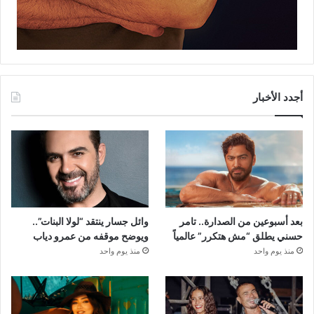
أجدد الأخبار
بعد أسبوعين من الصدارة.. تامر
وائل جسار ينتقد “لولا البنات”..
حسني يطلق “مش هتكرر” عالمياً
ويوضح موقفه من عمرو دياب
منذ يوم واحد
منذ يوم واحد