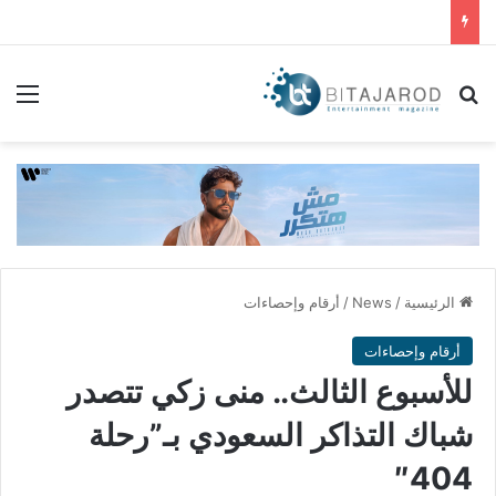
بحث عن
الق
الرئيسية
/
News
/
أرقام وإحصاءات
أرقام وإحصاءات
للأسبوع الثالث.. منى زكي تتصدر
شباك التذاكر السعودي بـ”رحلة
404″