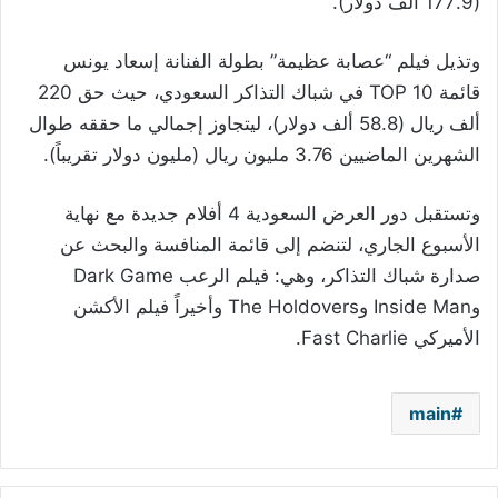
(177.9 ألف دولار).
وتذيل فيلم “عصابة عظيمة” بطولة الفنانة إسعاد يونس
قائمة TOP 10 في شباك التذاكر السعودي، حيث حق 220
ألف ريال (58.8 ألف دولار)، ليتجاوز إجمالي ما حققه طوال
الشهرين الماضيين 3.76 مليون ريال (مليون دولار تقريباً).
وتستقبل دور العرض السعودية 4 أفلام جديدة مع نهاية
الأسبوع الجاري، لتنضم إلى قائمة المنافسة والبحث عن
صدارة شباك التذاكر، وهي: فيلم الرعب Dark Game
وInside Man وThe Holdovers وأخيراً فيلم الأكشن
الأميركي Fast Charlie.
main