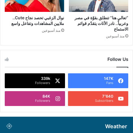
“تعالي هنا” تنطلق بقوّة في مصر
نوال الزغبي تحصد نجاح Cute..
وعربياً.. نادر الأتات يتقدّم قوائم
ملايين المشاهدات وتفاعل واسع
الاستماع
منذ أسبوعين
منذ أسبوعين
Follow Us
339k
147K
Followers
Fans
84K
7٬640
Followers
Subscribers
Weather