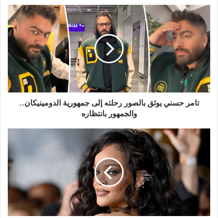
تامر
حسني
يوثق
بالصور
رحلته
إلى
جمهورية
الدومينيكان..
والجمهور
بانتظاره
تامر حسني يوثق بالصور رحلته إلى جمهورية الدومينيكان..
والجمهور بانتظاره
سيحضره
أكبر
أغنياء
العالم..
ريهانا
نجمة
أضخم
حفل
زفاف