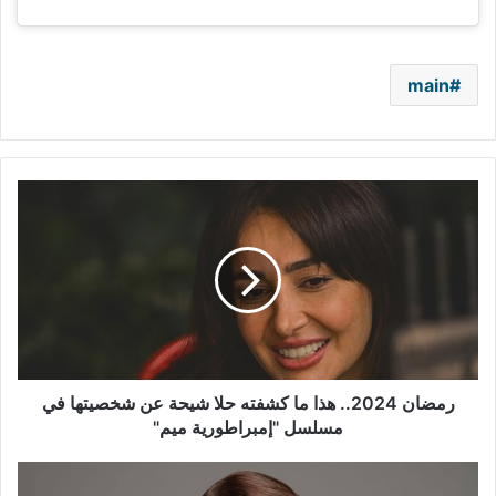
main
رمضان
2024..
هذا
ما
كشفته
حلا
شيحة
عن
شخصيتها
في
رمضان 2024.. هذا ما كشفته حلا شيحة عن شخصيتها في
مسلسل
مسلسل "إمبراطورية ميم"
"إمبراطورية
ميم"
ماجدة
الرومي