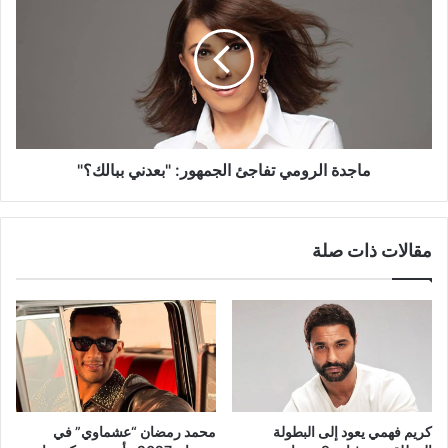
تفاجئ
الجمهور:
"بعدني
ببالك؟"
ماجدة الرومي تفاجئ الجمهور: "بعدني ببالك؟"
مقالات ذات صلة
كريم فهمي يعود إلى البطولة
محمد رمضان “عشماوي” في