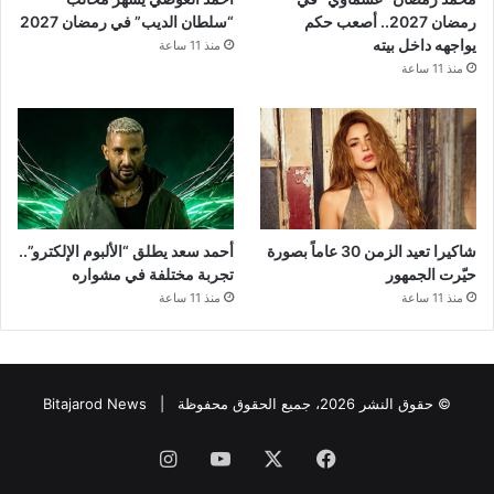
رمضان 2027.. أصعب حكم
“سلطان الديب” في رمضان 2027
يواجهه داخل بيته
منذ 11 ساعة
منذ 11 ساعة
شاكيرا تعيد الزمن 30 عاماً بصورة
أحمد سعد يطلق “الألبوم الإلكترو”..
حيّرت الجمهور
تجربة مختلفة في مشواره
منذ 11 ساعة
منذ 11 ساعة
© حقوق النشر 2026، جميع الحقوق محفوظة |
Bitajarod News
فيسبوك
‫X
‫YouTube
انستقرام