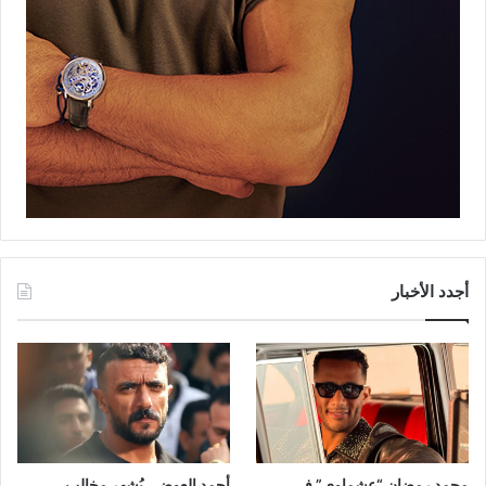
أجدد الأخبار
محمد رمضان “عشماوي” في
أحمد العوضي يُشهر مخالب