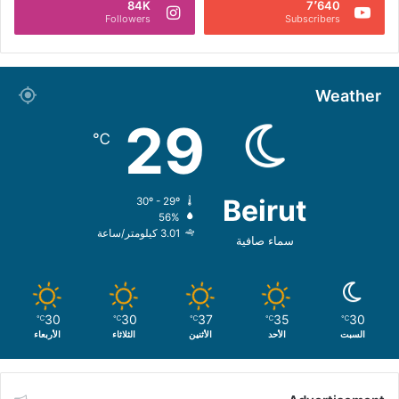
84K
7٬640
Followers
Subscribers
Weather
29
℃
Beirut
30º - 29º
56%
3.01 كيلومتر/ساعة
سماء صافية
30
30
37
35
30
℃
℃
℃
℃
℃
السبت
الأحد
الأثنين
الثلاثاء
الأربعاء