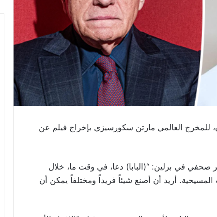
كان، للمخرج العالمي مارتن سكورسيزي بإخراج فيلم عن
 العمر 81 عاماً، في مؤتمر صحفي في برلين: “(البابا) دعا، في وقت ما، خلال
مسيحية. أريد أن أصنع شيئاً فريداً ومختلفاً يمكن أن