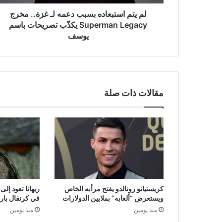
Superman
Legacy
لم يتم استبعاده بسبب دعمه لـ غزة.. مخرج
يكذّب
Superman Legacy يكذّب تصريحات باسم
تصريحات
يوسف
باسم
يوسف
مقالات ذات صلة
كريستيانو رونالدو يفتح مرأبه الخاص
ريهانا تعود إل
ويستعرض “ألعابه” بملايين الدولارات
في كرنفال بار
منذ يومين
منذ يومين