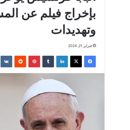
بإخراج فيلم عن الم
وتهديدات
فبراير 21, 2024
فيسبوك
‫X
لينكدإن
بينتيريست