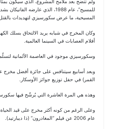
ولم تتضح بعد ملامح المشروع، الذي سيكون بمثابة 
للمسيح”، عام 1988، الذي عارضه ال
المسيحية، ما عرض سكورسيزي لتهديدات بالقتل
وكان المخرج في شبابه يريد الالتحاق بسلك ال
أفلام العصابات في السينما العالمية.
وسكورسيزي موجود في العاصمة الألمانية لتسلّم 
وبعد أسابيع سيتنافس على جائزة أفضل مخرج عن ف
القمر) في حفل توزيع جوائز الأوسكار.
وهذه هي المرة العاشرة التي يُرشّح فيها سكورسيزي
وعلى الرغم من كونه أكثر مخرج على قيد الحياة تر
عام 2006 عن فيلم “المغادرون” (ذا ديبارتيد).