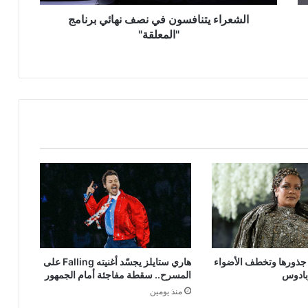
الشعراء يتنافسون في نصف نهائي برنامج
"المعلقة"
ى جذورها وتخطف الأضواء
هاري ستايلز يجسّد أغنيته Falling على
بادوس
المسرح.. سقطة مفاجئة أمام الجمهور
منذ يومين