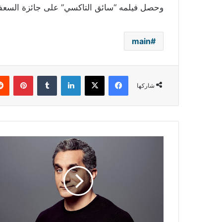
وحصل فيلمه “سائق التاكسي” على جائزة السعفة ال
main
فيسبوك
‫X
لينكدإن
بينتي
شاركها
لم
يتم
استبعاده
بسبب
دعمه
لـ
غزة..
مخرج