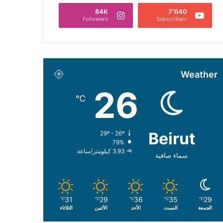
84K
7٬640
Followers
Subscribers
Weather
26
℃
Beirut
29º - 26º
79%
3.93 كيلومتر/ساعة
سماء صافية
31
29
36
35
29
℃
℃
℃
℃
℃
الجمعة
السبت
الأحد
الأثنين
الثلاثاء