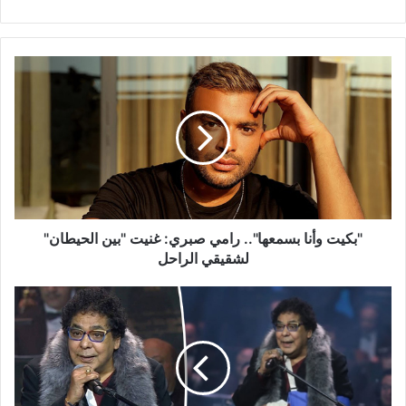
"بكيت
وأنا
بسمعها"..
رامي
صبري:
غنيت
"بين
الحيطان"
لشقيقي
الراحل
"بكيت وأنا بسمعها".. رامي صبري: غنيت "بين الحيطان"
لشقيقي الراحل
وزيرة
الثقافة
المصرية
توضح
تفاصيل
إصابة