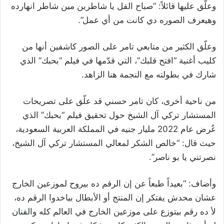
وعلّق عليها قائلاً: “صباح الفل يا شاطرين مين شاطر انهارده
وهيعرف الصوره دي كانت من أي عمل”.
وعلّق الكثير من متابعي تامر على الصور كاشفين أنها من
كليب أغنية “افتح قلبك”، التي قدّمها في فيلم “بحبك” الذي
شارك في بطولته مع النجمة هنا الزاهد.
من ناحية أخرى، كان تامر حسني قد علّق على تصريحات
المستشار تركي آل الشيخ حول تحقيق فيلم “بحبك” الذي
عُرض عام 2022 مليار جنيه في المملكة العربية السعودية،
حيث قال: “خالص الشكر لمعالي المستشار تركي آل الشيخ،
نصرتني يا بو ناصر”.
وأضاف: “بعيداً طبعاً عن إن الرقم ده بيروح لموزعين الخارج
عشان محدش يفتكر إن المنتج أو الأبطال بياخدوا الرقم ده،
لأ ده رقم بيتوزع على موزعين الخارج في العالم كله والفنان