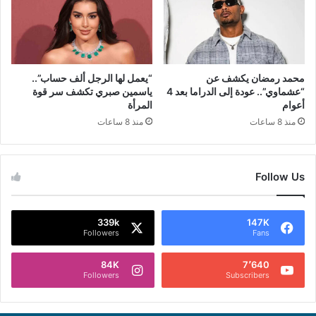
محمد رمضان يكشف عن
“يعمل لها الرجل ألف حساب”..
“عشماوي”.. عودة إلى الدراما بعد 4
ياسمين صبري تكشف سر قوة
أعوام
المرأة
منذ 8 ساعات
منذ 8 ساعات
Follow Us
339k
147K
Followers
Fans
84K
7٬640
Followers
Subscribers