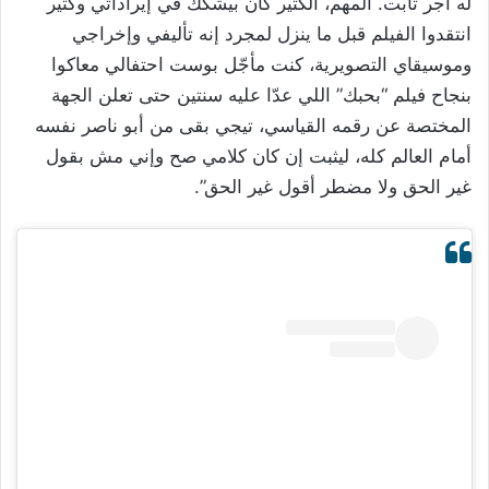
له أجر ثابت. المهم، الكثير كان بيشكك في إيراداتي وكتير
انتقدوا الفيلم قبل ما ينزل لمجرد إنه تأليفي وإخراجي
وموسيقاي التصويرية، كنت مأجّل بوست احتفالي معاكوا
بنجاح فيلم “بحبك” اللي عدّا عليه سنتين حتى تعلن الجهة
المختصة عن رقمه القياسي، تيجي بقى من أبو ناصر نفسه
أمام العالم كله، ليثبت إن كان كلامي صح وإني مش بقول
غير الحق ولا مضطر أقول غير الحق”.