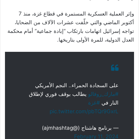
وإثر العملية العسكرية المستمرة في قطاع غزة، منذ 7
أكتوبر الماضي والتي خلّفت عشرات الآلاف من الضحايا،
تواجه إسرائيل اتهامات بارتكاب “إبادة جماعية” أمام محكمة
العدل الدولية، للمرة الأولى بتاريخها.
على السجادة الحمراء.. النجم الأمريكي
#مارك_روفالو
يطالب بوقف فوري لإطلاق
النار في
#غزة
pic.twitter.com/pbTQr9GxrL
— برنامج هاشتاج (@ajmhashtag)
February 11, 2024