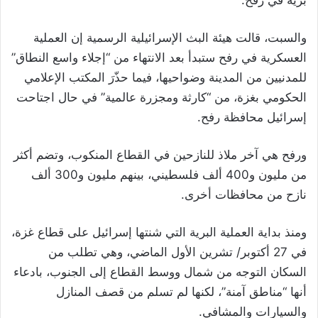
برية في رفح.
والسبت، قالت هيئة البث الإسرائيلية الرسمية إن العملية
العسكرية في رفح ستبدأ بعد الانتهاء من “إجلاء واسع النطاق”
للمدنيين من المدينة وضواحيها، فيما حذّرَ المكتب الإعلامي
الحكومي بغزة، من “كارثة ومجزرة عالمية” في حال اجتاحت
إسرائيل محافظة رفح.
ورفح هي آخر ملاذ للنازحين في القطاع المنكوب، وتضم أكثر
من مليون و400 ألف فلسطيني، بينهم مليون و300 ألف
نازح من محافظات أخرى.
ومنذ بداية العملية البرية التي شنتها إسرائيل على قطاع غزة،
في 27 أكتوبر/ تشرين الأول الماضي، وهي تطلب من
السكان التوجه من شمال ووسط القطاع إلى الجنوب، بادعاء
أنها “مناطق آمنة”، لكنها لم تسلم من قصف المنازل
والسيارات والمشافي.