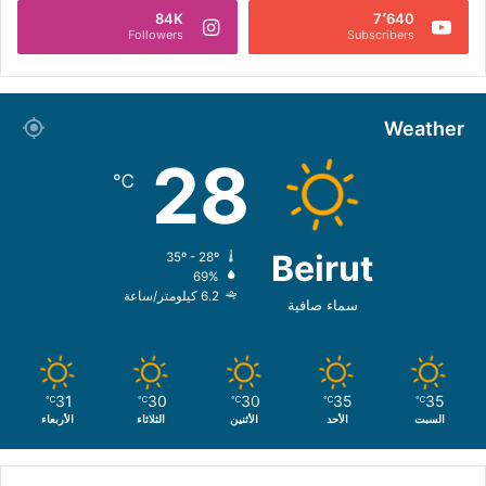
84K
7٬640
Followers
Subscribers
Weather
28
℃
Beirut
35º - 28º
69%
6.2 كيلومتر/ساعة
سماء صافية
31
30
30
35
35
℃
℃
℃
℃
℃
السبت
الأحد
الأثنين
الثلاثاء
الأربعاء