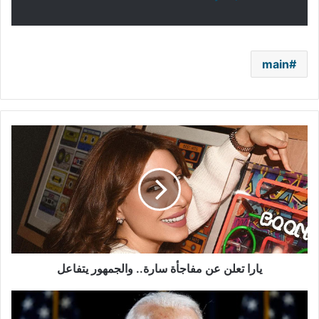
main
يارا
تعلن
عن
مفاجأة
سارة..
والجمهور
يتفاعل
يارا تعلن عن مفاجأة سارة.. والجمهور يتفاعل
استعدادًا
للانتخابات