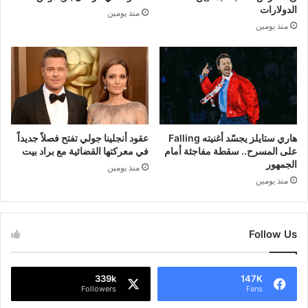
الدولارات
منذ يومين
منذ يومين
هاري ستايلز يجسّد أغنيته Falling
عقود أنجلينا جولي تفتح فصلاً جديداً
على المسرح.. سقطة مفاجئة أمام
في معركتها القضائية مع براد بيت
الجمهور
منذ يومين
منذ يومين
Follow Us
339k
147K
Followers
Fans