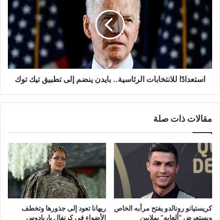
الرئاسية..
بايدن
ينضم
إلى
تطبيق
تيك
توك
استعدادًا للانتخابات الرئاسية.. بايدن ينضم إلى تطبيق تيك توك
مقالات ذات صلة
كريستيانو رونالدو يفتح مرأبه الخاص
ريهانا تعود إلى جذورها وتخطف
ويستعرض “ألعابه” بملايين
الأضواء في كرنفال باربادوس