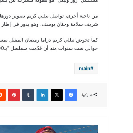
مسلسل “روز وليلى” هو بطولة مشتركة بين يسرا 
من ناحية أخرى، تواصل نيللي كريم تصوير دورها 
شريف سلامة وحنان يوسف، وهو يدور في إطار 
كما تخوض نيللي كريم دراما رمضان المقبل بمسلس
حوالى ست سنوات منذ أن قدّمت مسلسل “بـ100 وش” مع الفنان آسر ياسين.
main
فيسبوك
‫X
لينكدإن
بينتي
شاركها
"عاملة