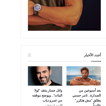
أجدد الأخبار
بعد أسبوعين من
وائل جسار ينتقد “لولا
الصدارة.. تامر حسني
البنات”.. ويوضح موقفه
يطلق “مش هتكرر”
من عمرو دياب
عالمياً
منذ 5 ساعات