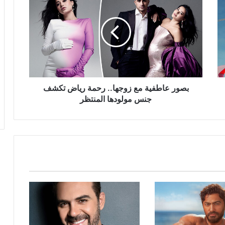
عاطفية
مع
زوجها..
رحمة
رياض
تكشف
جنس
مولودها
المنتظر
بصور عاطفية مع زوجها.. رحمة رياض تكشف
جنس مولودها المنتظر