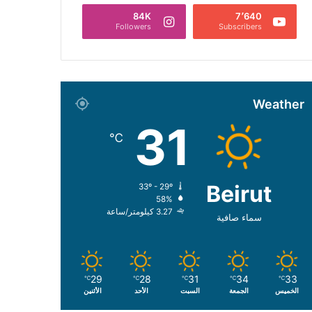
84K
7٬640
Followers
Subscribers
Weather
31
℃
Beirut
33º - 29º
58%
3.27 كيلومتر/ساعة
سماء صافية
29
28
31
34
33
℃
℃
℃
℃
℃
الخميس
الجمعة
السبت
الأحد
الأثنين