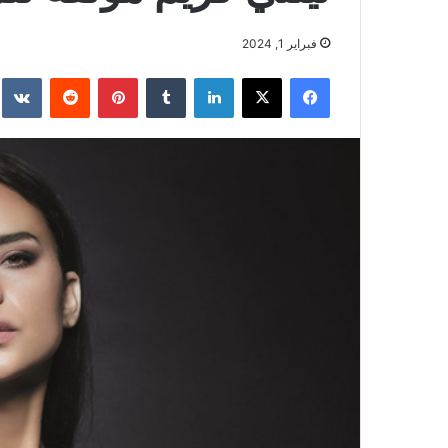
فبراير 1, 2024
فيسبوك
‫X
لينكدإن
بينتيريست