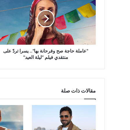
حاجة
صح
وفرحانة
بها"..
يسرا
تردّ
على
منتقدي
فيلم
"عاملة حاجة صح وفرحانة بها".. يسرا تردّ على
"ليلة
منتقدي فيلم "ليلة العيد"
العيد"
مقالات ذات صلة