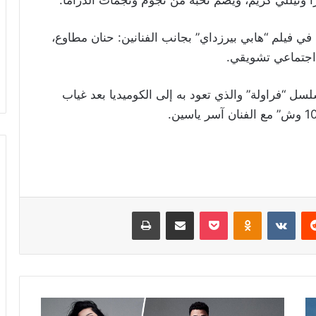
ونيللي كريم، ويضم نخبة من نجوم ونجمات الدراما.
في فيلم “هابي بيرزداي” بجانب الفنانين: حنان مطاوع،
اجتماعي تشويقي.
ل “فراولة” والذي تعود به إلى الكوميديا بعد غياب
ريست
Odnoklassniki
‫Pocket
مشاركة عبر البريد
طباعة
بصور