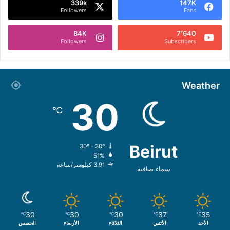
339k
147K
Followers
Fans
84K
7٬640
Followers
Subscribers
Weather
30
℃
Beirut
30º - 30º
51%
3.91 كيلومتر/ساعة
سماء صافية
30
30
30
37
35
℃
℃
℃
℃
℃
الأحد
الأثنين
الثلاثاء
الأربعاء
الخميس