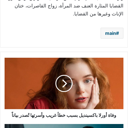
القضايا المثارة العنف ضد المرأة، زواج القاصرات، ختان
الإناث وغيرها من القضايا.
main
وفاة
أورلا
باكسينديل
بسبب
خطأ
غريب
وأسرتها
تُصدر
بياناً
وفاة أورلا باكسينديل بسبب خطأ غريب وأسرتها تُصدر بياناً
"بنات