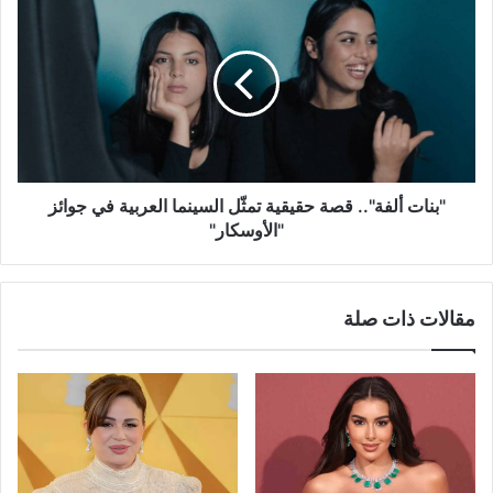
ألفة"..
قصة
حقيقية
تمثّل
السينما
العربية
في
جوائز
"الأوسكار"
"بنات ألفة".. قصة حقيقية تمثّل السينما العربية في جوائز
"الأوسكار"
مقالات ذات صلة