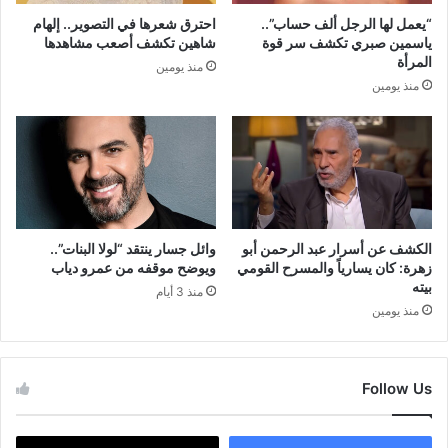
“يعمل لها الرجل ألف حساب”..
احترق شعرها في التصوير.. إلهام
ياسمين صبري تكشف سر قوة
شاهين تكشف أصعب مشاهدها
المرأة
منذ يومين
منذ يومين
الكشف عن أسرار عبد الرحمن أبو
وائل جسار ينتقد “لولا البنات”..
زهرة: كان يسارياً والمسرح القومي
ويوضح موقفه من عمرو دياب
بيته
منذ 3 أيام
منذ يومين
Follow Us