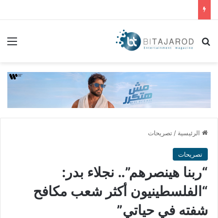
بحث عن
الق
الرئيسية
/
تصريحات
تصريحات
“ربنا هينصرهم”.. نجلاء بدر:
“الفلسطينيون أكثر شعب مكافح
شفته في حياتي”