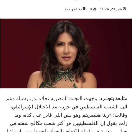
يناير 29, 2024
0
دقيقة واحدة
متابعة بتجــرد:
وجهت النجمة المصرية نجلاء بدر، رسالة دعم
الى الشعب الفلسطيني في حربه ضد الاحتلال الإسرائيلي،
وقالت: «ربنا هينصرهم وهو بس اللي قادر على كده، وما
زلت بقول إن الفلسطينيين هو أكتر شعب مكافح شفته في
حياتي، وهو شعب اتولد للكفاح والجهاد ولحد دلوقتي إسرائيل