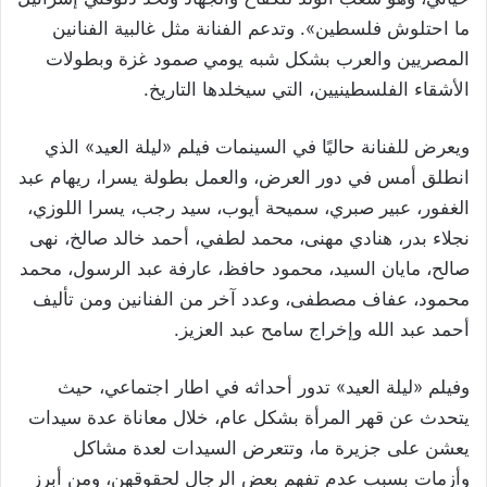
ما احتلوش فلسطين». وتدعم الفنانة مثل غالبية الفنانين
المصريين والعرب بشكل شبه يومي صمود غزة وبطولات
الأشقاء الفلسطينيين، التي سيخلدها التاريخ.
ويعرض للفنانة حاليًا في السينمات فيلم «ليلة العيد» الذي
انطلق أمس في دور العرض، والعمل بطولة يسرا، ريهام عبد
الغفور، عبير صبري، سميحة أيوب، سيد رجب، يسرا اللوزي،
نجلاء بدر، هنادي مهنى، محمد لطفي، أحمد خالد صالخ، نهى
صالح، مايان السيد، محمود حافظ، عارفة عبد الرسول، محمد
محمود، عفاف مصطفى، وعدد آخر من الفنانين ومن تأليف
أحمد عبد الله وإخراج سامح عبد العزيز.
وفيلم «ليلة العيد» تدور أحداثه في اطار اجتماعي، حيث
يتحدث عن قهر المرأة بشكل عام، خلال معاناة عدة سيدات
يعشن على جزيرة ما، وتتعرض السيدات لعدة مشاكل
وأزمات بسبب عدم تفهم بعض الرجال لحقوقهن، ومن أبرز