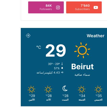
84K
7٬640
Followers
Subscribers
Weather
29
℃
Beirut
35º - 29º
57%
4.43 كيلومتر/ساعة
سماء صافية
29
28
28
34
35
℃
℃
℃
℃
℃
الخميس
الجمعة
السبت
الأحد
الأثنين