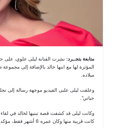
متابعة بتجــرد:
نشرت الفنانة ليلى علوي، على حس
المؤثرة لها مع ابنها خالد بالإضافة إلى مجموعة صو
ميلاده.
وعلقت ليلى علىى الفيديو موجهة رسالة إلى نجل
حياتي”.
وكانت ليلى قد كشفت قصة تبنيها لخالد في لقاء ت
كانت قريبة منها وكان عمره 6 أشهر فقط، مؤكدة أنها تعتبره تعويضاً لها من الله.