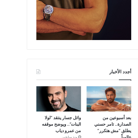
أجدد الأخبار
بعد أسبوعين من
وائل جسار ينتقد “لولا
الصدارة.. تامر حسني
البنات”.. ويوضح موقفه
يطلق “مش هتكرر”
من عمرو دياب
عالمياً
منذ ساعتين