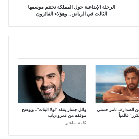
وهؤلاء
الرحلة الإبداعية حول المملكة تختتم موسمها
الفائزون
الثالث في الرياض.. وهؤلاء الفائزون
ن الصدارة.. تامر حسني
وائل جسار ينتقد “لولا البنات”.. ويوضح
ر” عالمياً
موقفه من عمرو دياب
منذ ساعتين