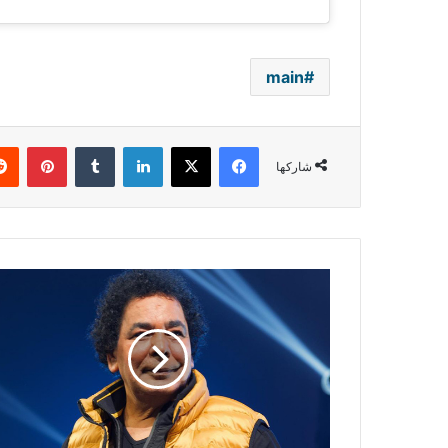
main
فيسبوك
‫X
لينكدإن
بينتي
شاركها
محمد
منير
يتجاوز
أحزانه
على
وفاة
شقيقته
بحفلٍ
جديد