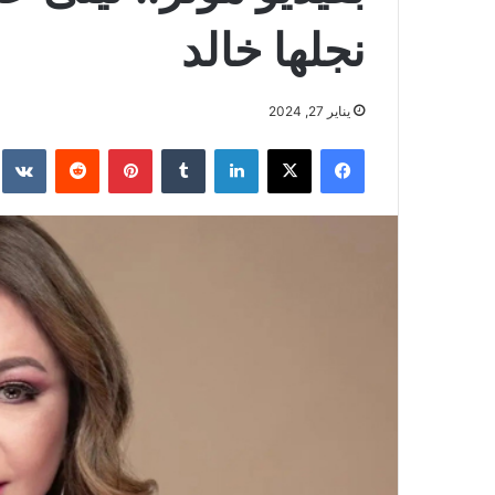
نجلها خالد
يناير 27, 2024
فيسبوك
‫X
لينكدإن
بينتيريست