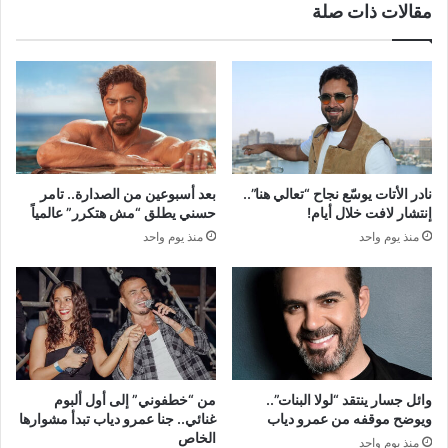
مقالات ذات صلة
نادر الأتات يوسّع نجاح “تعالي هنا”..
بعد أسبوعين من الصدارة.. تامر
إنتشار لافت خلال أيام!
حسني يطلق “مش هتكرر” عالمياً
منذ يوم واحد
منذ يوم واحد
وائل جسار ينتقد “لولا البنات”..
من “خطفوني” إلى أول ألبوم
ويوضح موقفه من عمرو دياب
غنائي.. جنا عمرو دياب تبدأ مشوارها
الخاص
منذ يوم واحد