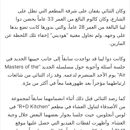
وكان الثنائي يقفان على شرفة المطعم التي تطل على
الشارع، وكان كالوم البالغ من العمر 33 عاماً يحضن دوا
ليبا البالغة من العمر 28 عاماً، والتي بدورها كانت تضع يدها
على وجهه. ولم تحاول مغنية “هوديني” إخفاء تلك اللحظة عن
المارين.
وكانت دوا ليبا قد تواجدت سابقاً إلى جانب حبيبها الجديد في
جلسة أسئلة وأجوبة حول مسلسله الجديد “Masters of the
Air” يوم الأحد المنصرم لدعمه. وقد زاد الثنائي من شائعات
ارتباطهما مؤخراً بعد ظهورهما معاً في أكثر من مرّة.
كما رصد الثنائي قبل ذلك أثناء انضمامهما سابقاً لمجموعة
من الأصدقاء لتناول العشاء في مطعم “R+D Kitchen” في
لوس أنجلوس، حيث جلسا بجوار بعضهما البعض خلال وجبة
العشاء. وأظهرت لقطات الفيديو التي حصل عليها موقع