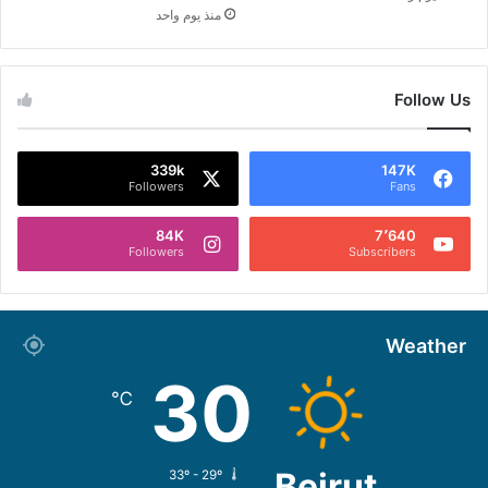
منذ يوم واحد
Follow Us
339k
147K
Followers
Fans
84K
7٬640
Followers
Subscribers
Weather
30
℃
Beirut
33º - 29º