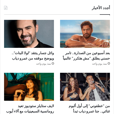
أجدد الأخبار
بعد أسبوعين من الصدارة.. تامر
وائل جسار ينتقد “لولا البنات”..
حسني يطلق “مش هتكرر” عالمياً
ويوضح موقفه من عمرو دياب
منذ يوم واحد
منذ يوم واحد
من “خطفوني” إلى أول ألبوم
لايف ستايلز ستوديوز تعيد
غنائي.. جنا عمرو دياب تبدأ
رومانسية السبعينيات مع آلاء أيوب