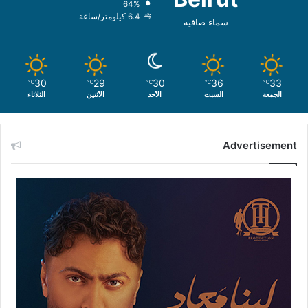
64%
6.4 كيلومتر/ساعة
سماء صافية
30
29
30
36
33
℃
℃
℃
℃
℃
الجمعة
السبت
الأحد
الأثنين
الثلاثاء
Advertisement