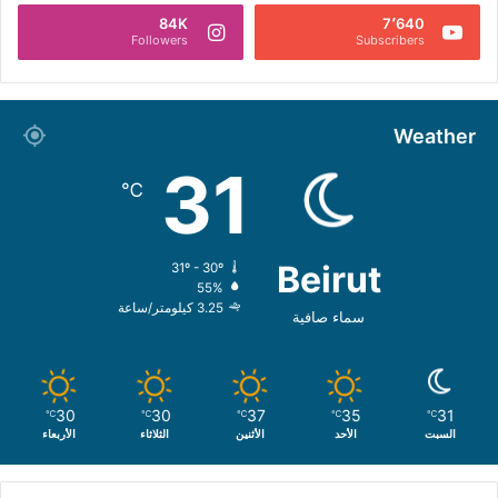
84K
7٬640
Followers
Subscribers
Weather
31
℃
Beirut
31º - 30º
55%
3.25 كيلومتر/ساعة
سماء صافية
30
30
37
35
31
℃
℃
℃
℃
℃
السبت
الأحد
الأثنين
الثلاثاء
الأربعاء