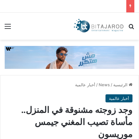
بحث عن
الق
الرئيسية
/
News
/
أخبار عالمية
أخبار عالمية
وجد زوجته مشنوقة في المنزل..
مأساة تصيب المغني جيمس
موريسون