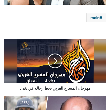
main
مهرجان
المسرح
العربي
يحط
رحاله
في
بغداد
مهرجان المسرح العربي يحط رحاله في بغداد
"أقبّل
جبينك
وأنحني