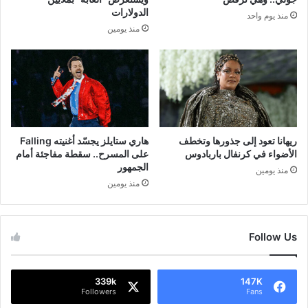
الدولارات
منذ يوم واحد
منذ يومين
ريهانا تعود إلى جذورها وتخطف
هاري ستايلز يجسّد أغنيته Falling
الأضواء في كرنفال باربادوس
على المسرح.. سقطة مفاجئة أمام
الجمهور
منذ يومين
منذ يومين
Follow Us
339k
147K
Followers
Fans