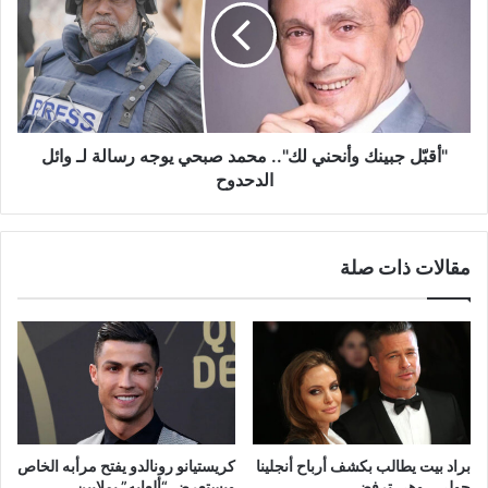
لك"..
محمد
صبحي
يوجه
رسالة
لـ
وائل
"أقبّل جبينك وأنحني لك".. محمد صبحي يوجه رسالة لـ وائل
الدحدوح
الدحدوح
مقالات ذات صلة
براد بيت يطالب بكشف أرباح أنجلينا
كريستيانو رونالدو يفتح مرأبه الخاص
جولي.. وهي ترفض
ويستعرض “ألعابه” بملايين