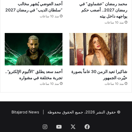
محمد رمضان “عشماوي” في
أحمد العوضي يُشهر مخالب
رمضان 2027.. أصعب حكم
“سلطان الديب” في رمضان 2027
يواجهه داخل بيته
منذ 10 ساعات
منذ 10 ساعات
شاكيرا تعيد الزمن 30 عاماً بصورة
أحمد سعد يطلق “الألبوم الإلكترو”..
حيّرت الجمهور
تجربة مختلفة في مشواره
منذ 10 ساعات
منذ 10 ساعات
© حقوق النشر 2026، جميع الحقوق محفوظة |
Bitajarod News
فيسبوك
‫X
‫YouTube
انستقرام