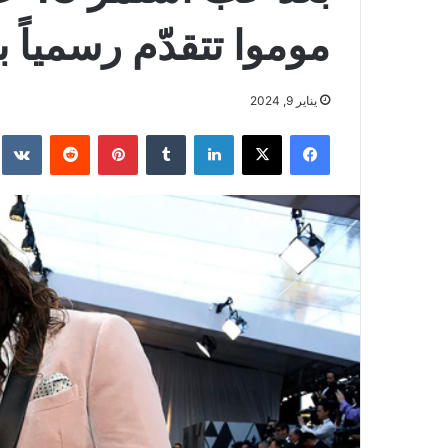
موموا تتقدّم رسمياً
يناير 9, 2024
فيسبوك
‫X
لينكدإن
بينتيريست