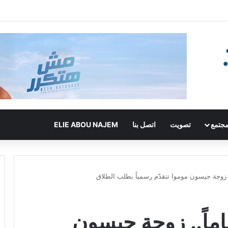
جتمع
تصويت
اتصل بنا
ELIE ABOU NAJEM
حب استمر 18 عاماً.. زوجة جيسون