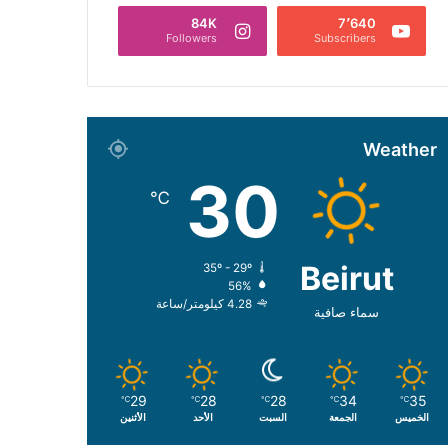
84K
7٬640
Followers
Subscribers
Weather
30
℃
Beirut
35º - 29º
56%
4.28 كيلومتر/ساعة
سماء صافية
29
28
28
34
35
℃
℃
℃
℃
℃
الخميس
الجمعة
السبت
الأحد
الأثنين