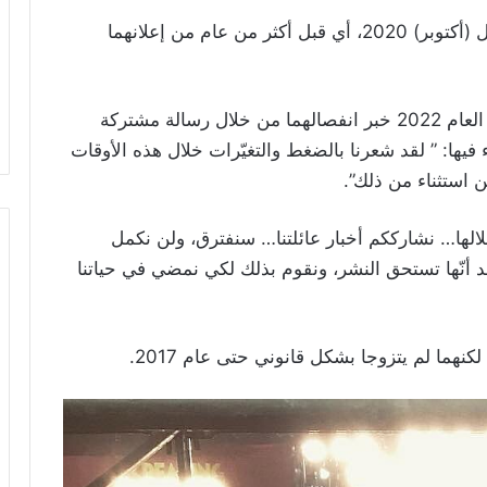
وتذكر الوثائق أنّ تاريخ انفصالهما هو تشرين الأول (أكتوبر) 2020، أي قبل أكثر من عام من إعلانهما
وكان الثنائي قد أعلنا في كانون الثاني (يناير) من العام 2022 خبر انفصالهما من خلال رسالة مشتركة
يها: ” لقد شعرنا بالضغط والتغيّرات خلال هذه الأوقات
ن استثناء من ذلك”.
خلالها… نشارككم أخبار عائلتنا… سنفترق، ولن نكمل
تقد أنّها تستحق النشر، ونقوم بذلك لكي نمضي في حياتنا