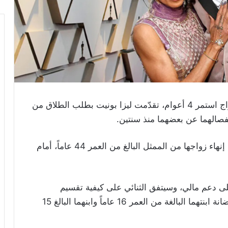
بعد علاقة حبّ دامت 18 عاماً وزواج استمر 4 أعوام، تقدّمت ليزا بونيت بطلب الطلاق من
نفصالهما عن بعضهما منذ سنتين.
وتقدّمت بونيت البالغة من العمر 56 عاماً، بطلب إنهاء زواجها من الممثل البالغ من العمر 44 عاماً، أمام
 دعم مالي، وسيتفق الثنائي على كيفية تقسيم
أصولهما. وتشير الوثائق إلى أنّهما سيتشاركان حضانة ابنتهما البالغة من العمر 16 عاماً وابنهما البالغ 15