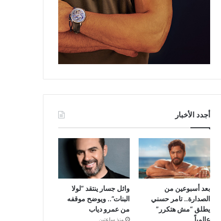
أجدد الأخبار
بعد أسبوعين من
وائل جسار ينتقد “لولا
الصدارة.. تامر حسني
البنات”.. ويوضح موقفه
يطلق “مش هتكرر”
من عمرو دياب
عالمياً
منذ ساعتين