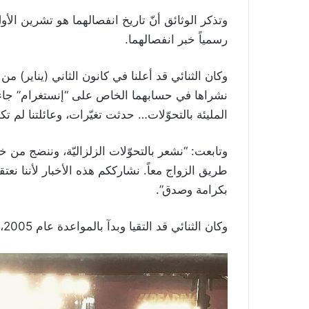
رسمياً خبر انفصالهما.
نشراها في حسابهما الخاص على “إنستغرام” جاء ف
المليئة بالتحوّلات… حدثت تغيّرات، وعائلتنا لم تك
وتابعت: “نشعر بالتحوّلات الزلزاليّة، وننضج من 
طريق الزواج معاً. نشارككم هذه الأخبار لأننا نع
بكرامة وصدق”.
وكان الثنائي قد التقيا وبدآ بالمواعدة عام 2005، لكنهما لم يتزوجا بشكل قانوني حتى عام 2017.