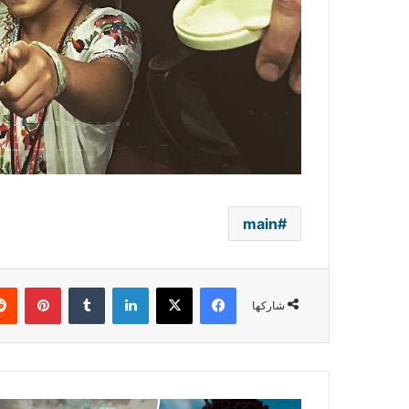
main
فيسبوك
‫X
لينكدإن
بينتي
شاركها
ظهر