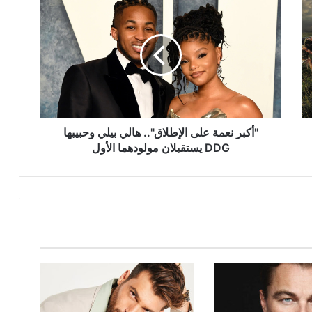
نعمة
على
الإطلاق"..
هالي
بيلي
وحبيبها
DDG
يستقبلان
مولودهما
"أكبر نعمة على الإطلاق".. هالي بيلي وحبيبها
الأول
DDG يستقبلان مولودهما الأول