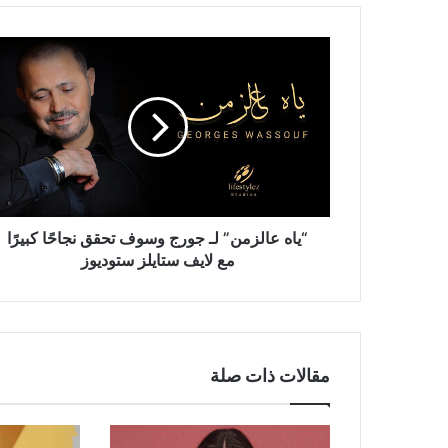
“ياه
عالزمن”
لـ
جورج
وسوف
تحقق
نجاحًا
كبيرًا
مع
لايف
“ياه عالزمن” لـ جورج وسوف تحقق نجاحًا كبيرًا
ستايلز
مع لايف ستايلز ستوديوز
ستوديوز
مقالات ذات صلة