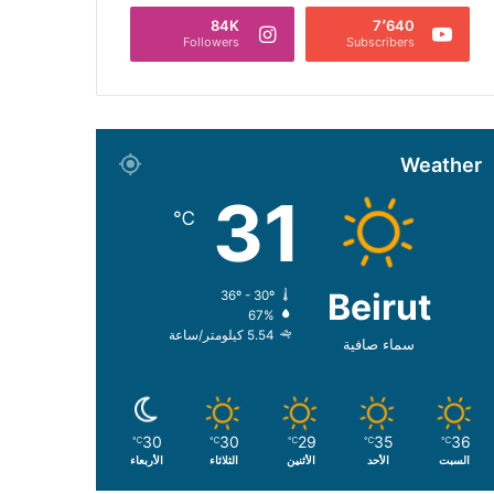
84K
7٬640
Followers
Subscribers
Weather
31
℃
Beirut
36º - 30º
67%
5.54 كيلومتر/ساعة
سماء صافية
30
30
29
35
36
℃
℃
℃
℃
℃
السبت
الأحد
الأثنين
الثلاثاء
الأربعاء