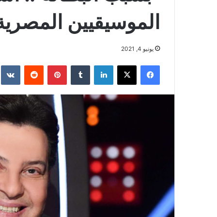
الموسيقيين المصرية 
يونيو 4, 2021
فيسبوك
‫X
لينكدإن
بينتيريست