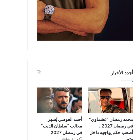
أجدد الأخبار
محمد رمضان “عشماوي”
أحمد العوضي يُشهر
في رمضان 2027..
مخالب “سلطان الديب”
أصعب حكم يواجهه داخل
في رمضان 2027
بيته
منذ 3 ساعات