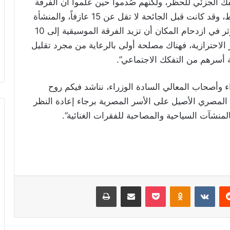
لفك الجزئي للحظر، ولكنهم صُدموا حين علموا أن الفرقة
الموسيقية في المكان لا تزيد على 3 عازفين فقط، وقد كانت قبل الجائحة لا تقل عن 15 عازفاً، والمنشأة
السياحية لا يرتادها أقل من مئة فرد يومياً فلن يؤثر في ازدحام المكان أن تزيد الفرقة الموسيقية إلى 10
ر الاحترازية، فهناك مصلحة أولى بالرعاية من مجرد تقليل
أسرهم من التفكك الاجتماعي”.
 وأصحاب المعالي السادة الوزراء، نناشد فيكم روح
المصري الأصيل على الأسر المصرية برجاء إعادة النظر
لمنشآت السياحية والمصاحبة للفقرات الغنائية”.
ريست
Odnoklassniki
‫Pocket
مشاركة عبر البريد
طباعة