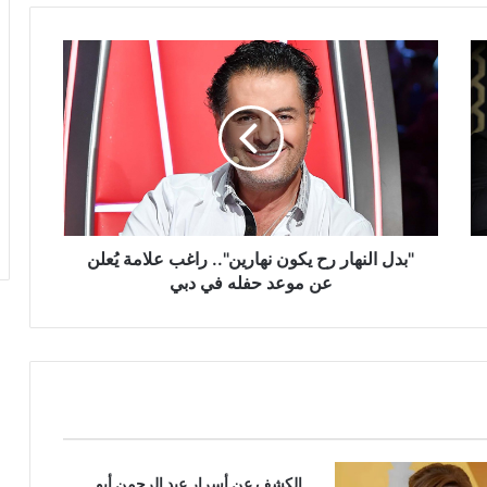
"بدل
النهار
رح
يكون
نهارين"..
راغب
علامة
يُعلن
عن
موعد
"بدل النهار رح يكون نهارين".. راغب علامة يُعلن
حفله
عن موعد حفله في دبي
في
دبي
الكشف عن أسرار عبد الرحمن أبو