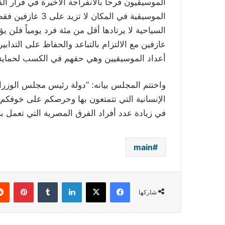
الموسيقيون فرحاً بالانفراجة الأخيرة في قرار ا
عازفين مع الالتزام بالتباعد والحفاظ على التدابي
أعداد الموسيقيين وهي حقهم في الكسب لحماية 
واختتم المجلس بيانه: “دولة رئيس مجلس الوزراء
الإنسانية التي تتمتعون بها وحرصكم على خوفكم 
في زيادة عدد أفراد الفرق المصرية التي تعمل با
main
فيسبوك
‫X
لينكدإن
بينتي
شاركها