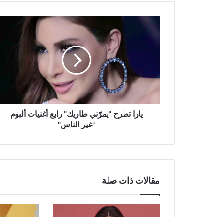
يارا
تطرح
"يمرّني
طاريك"
رابع
أغنيات
ألبوم
"غير
الناس"
يارا تطرح "يمرّني طاريك" رابع أغنيات ألبوم
"غير الناس"
مقالات ذات صلة