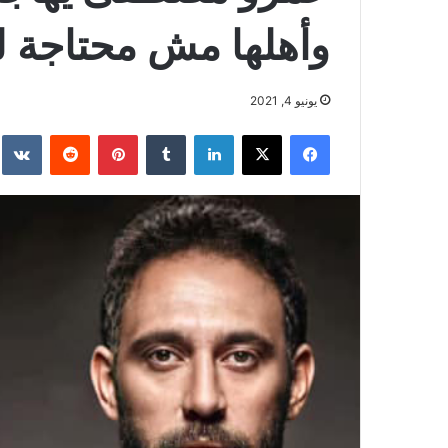
وأهلها مش محتاجة 
يونيو 4, 2021
فيسبوك
‫X
لينكدإن
بينتيريست