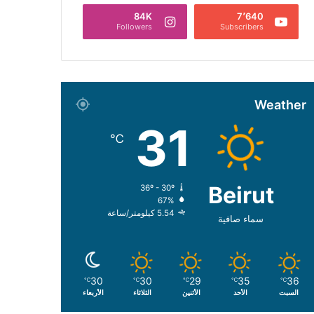
84K
7٬640
Followers
Subscribers
Weather
31
℃
Beirut
36º - 30º
67%
5.54 كيلومتر/ساعة
سماء صافية
30
30
29
35
36
℃
℃
℃
℃
℃
السبت
الأحد
الأثنين
الثلاثاء
الأربعاء