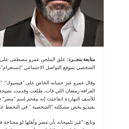
متابعة بتجــرد:
علق الملحن عمرو مصطفى على م
الشخصي بموقع التواصل الاجتماعي “إنستغرام”، أ
وقال عمرو عبر حسابه الخاص على “فيسبوك”: “أ
العرافة رمضان اللي فات، طلعت وقدمت نصيحة 
للأسف النهاردة اتفاجئت إنه بيقحم اسم “مصر”
بفيديو يخص مشكلته “الشخصية ” في التحفظ على
وتابع: “غير تلميحاته بأن مصر وأهلها لو محتاجة