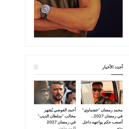
أجدد الأخبار
محمد رمضان “عشماوي”
أحمد العوضي يُشهر
في رمضان 2027..
مخالب “سلطان الديب”
أصعب حكم يواجهه داخل
في رمضان 2027
بيته
منذ ساعتين