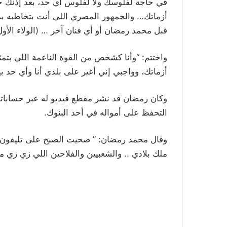
في حاجة لفلوسك ولا لفلوس أي حد، بعد إذنك 
أزماتك… والجمهور المصري اللي أنت بتخاطبه بم
قبل محمد رمضان أو أي فنان آخر … (الولاء الأول
واختتم: “وأنا كشخص من القوة الناعمة اللي ب
أزماتك، وواجبي إني أغير على بلدي أنا وأي حد بي
وكان رمضان قد نشر مقطع فيديو له عبر حساباته
التحفظ على أمواله في أحد البنوك.
وقال محمد رمضان: ” صحيت الصبح على تليفون إ
ملك بلادي .. والشعبيين والفلاحين اللي زي زي ما 