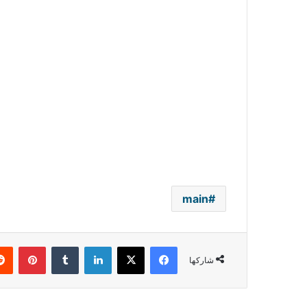
main
فيسبوك
‫X
لينكدإن
بينتي
شاركها