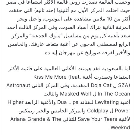
وحسب القائمة تصدرت روبي قائمة الأكثر استماعا في مصر
حيث احتلت المركز الأول مع أغنيتها (حته تانيه) التي حققت
أكثر من 10 ملايين مشاهدة على اليوتيوب، واحتل ويجز
المرتبة الثانية بتراك أسياد الصوت، وفي المركز الثالث أحمد
سعد بأغنية كل يوم من مسلسل “ملوك الجدعنة” والمركز
الرابع لمصطفى الدجوي عن أغنية متغاظ عارفك، والخامس
والأخير لفرقة صورايخ عن مهرجان إيه ده.
اما بالسعودية فقد هيمنت الأغاني العالمية على قائمة الأكثر
استماعا وتصدرت أغنية Kiss Me More (feat.
SZA) ل Doja Cat المقدمة، وفي المركز الثاني Astronaut
In The Ocean ل Masked Wolf والثالث
أغنية Levitating للفنانة Dua Lipa والأغنية الرابعة Higher
Power ل Coldplay والمركز الخامس والخير ريمكس
لأغنية Save Your Tears للثنائي Ariana Grande & The
Weeknd.