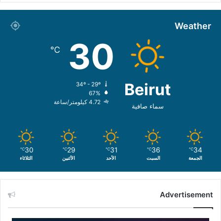
Weather
30
℃
Beirut
34º - 29º
67%
4.72 كيلومتر/ساعة
سماء صافية
30
29
31
36
34
℃
℃
℃
℃
℃
الجمعة
السبت
الأحد
الأثنين
الثلاثاء
Advertisement