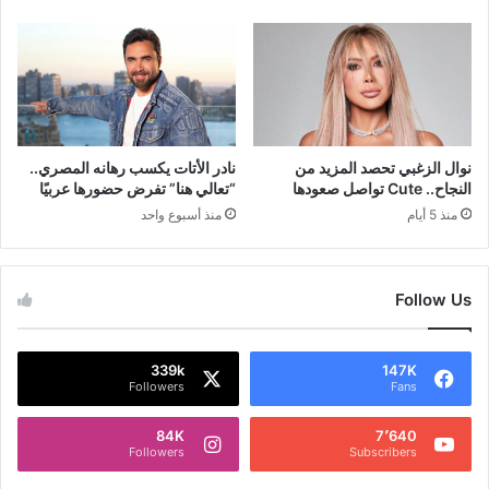
نوال الزغبي تحصد المزيد من
نادر الأتات يكسب رهانه المصري..
النجاح.. Cute تواصل صعودها
“تعالي هنا” تفرض حضورها عربيًا
منذ 5 أيام
منذ أسبوع واحد
Follow Us
339k
147K
Followers
Fans
84K
7٬640
Followers
Subscribers