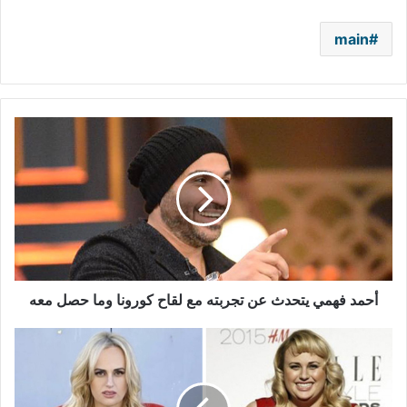
main
أحمد
فهمي
يتحدث
عن
تجربته
مع
لقاح
كورونا
وما
حصل
أحمد فهمي يتحدث عن تجربته مع لقاح كورونا وما حصل معه
معه
ريبل
ويلسون
تظهر
بعد