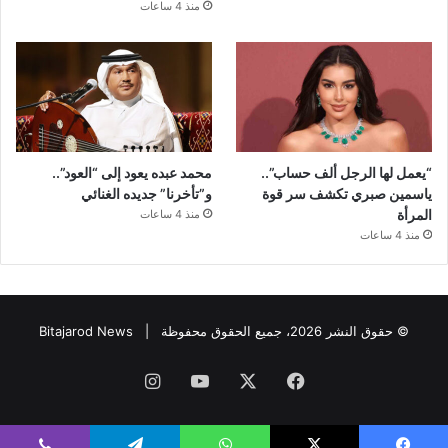
منذ 4 ساعات
“يعمل لها الرجل ألف حساب”..
محمد عبده يعود إلى “العود”..
ياسمين صبري تكشف سر قوة
و”تأخرنا” جديده الغنائي
المرأة
منذ 4 ساعات
منذ 4 ساعات
© حقوق النشر 2026، جميع الحقوق محفوظة |
Bitajarod News
فيسبوك
‫X
‫YouTube
انستقرام