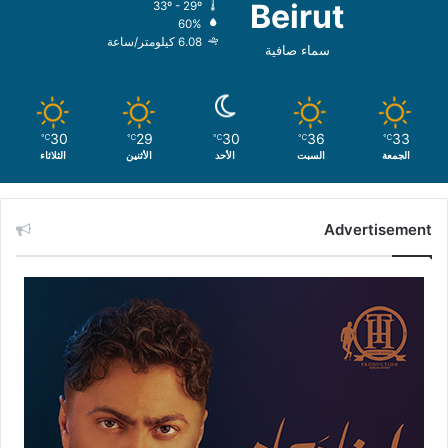
Beirut
33º - 29º
60%
6.08 كيلومتر/ساعة
سماء صافية
30
29
30
36
33
℃
℃
℃
℃
℃
الجمعة
السبت
الأحد
الأثنين
الثلاثاء
Advertisement