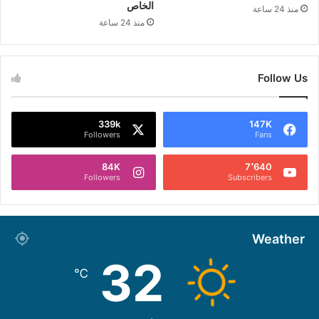
الخاص
منذ 24 ساعة
منذ 24 ساعة
Follow Us
339k
147K
Followers
Fans
84K
7٬640
Followers
Subscribers
Weather
32
℃