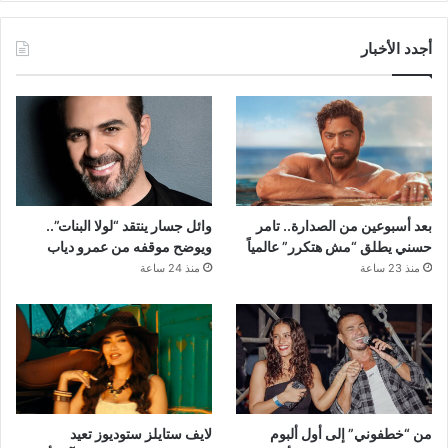
أجدد الأخبار
بعد أسبوعين من الصدارة.. تامر
وائل جسار ينتقد “لولا البنات”..
حسني يطلق “مش هتكرر” عالمياً
ويوضح موقفه من عمرو دياب
منذ 23 ساعة
منذ 24 ساعة
من “خطفوني” إلى أول ألبوم
لايف ستايلز ستوديوز تعيد