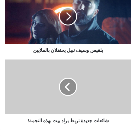
نبيل
يحتفلان
بالملايين
بلقيس وسيف نبيل يحتفلان بالملايين
شائعات
جديدة
تربط
براد
بيت
بهذه
النجمة!
شائعات جديدة تربط براد بيت بهذه النجمة!