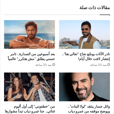
مقالات ذات صلة
نادر الأتات يوسّع نجاح “تعالي هنا”..
بعد أسبوعين من الصدارة.. تامر
إنتشار لافت خلال أيام!
حسني يطلق “مش هتكرر” عالمياً
منذ 23 ساعة
منذ 23 ساعة
وائل جسار ينتقد “لولا البنات”..
من “خطفوني” إلى أول ألبوم
ويوضح موقفه من عمرو دياب
غنائي.. جنا عمرو دياب تبدأ مشوارها