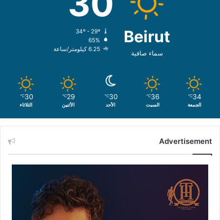
30
Beirut
34º - 29º
65%
6.25 كيلومتر/ساعة
سماء صافية
30
29
30
36
34
℃
℃
℃
℃
℃
الجمعة
السبت
الأحد
الأثنين
الثلاثاء
Advertisement