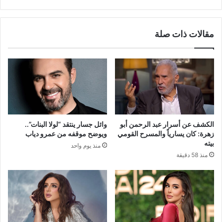
مقالات ذات صلة
الكشف عن أسرار عبد الرحمن أبو
وائل جسار ينتقد “لولا البنات”..
زهرة: كان يسارياً والمسرح القومي
ويوضح موقفه من عمرو دياب
بيته
منذ يوم واحد
منذ 58 دقيقة