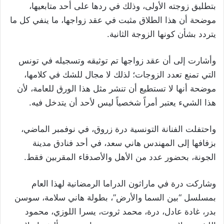
بتطليق زوجته الأولى، وذلك في ردها على أحد متابعيها،
موضحة أن هذا الطلاق مثبت في عقد زواجها، ما ينفي كل ما
يتردد بشأن كونها الزوجة الثانية.
وأشارت إلى أن عقد زواجها تم توثيقه وتسجيله في تونس
التي تمنع تعدد الزوجات؛ لذلك لا مجال للشك في كلامها،
موضحة أنها لا تستطيع أن تنشر مثل هذا الورق للعامة، لأن
هذا الشيء يعتبر أمراً شخصياً ليس لأحد أن يتدخل فيه.
واحتفلت الفنانة التونسية درة زروق، في نوفمبر الماضي،
بزفافها إلى المهندس هاني سعد، في أحد فنادق مدينة
الجونة، بحضور عدد من الأهل والأصدقاء المقربين فقط.
وشاركت درة في ماراثون الدراما الرمضانية لهذا العام
بمسلسل “بين السما والأرض”، بطولة هاني سلامة، سوسن
بدر، غادة عادل، درة، محمد ثروت، يسرا اللوزي، محمود