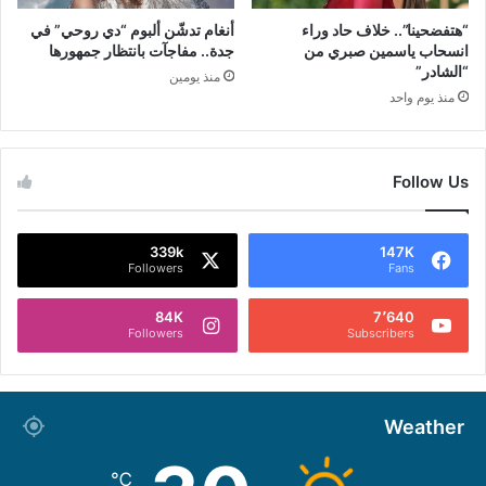
“هتفضحينا”.. خلاف حاد وراء
أنغام تدشّن ألبوم “دي روحي” في
انسحاب ياسمين صبري من
جدة.. مفاجآت بانتظار جمهورها
“الشادر”
منذ يومين
منذ يوم واحد
Follow Us
339k
147K
Followers
Fans
84K
7٬640
Followers
Subscribers
Weather
℃