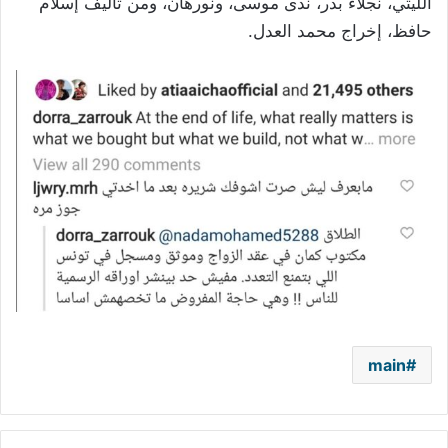
الليثي، نجلاء بدر، ندى موسى، ونورهان، ومن تأليف إسلام
حافظ، إخراج محمد العدل.
main